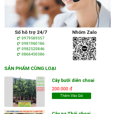
Số hỗ trợ 24/7
Nhóm Zalo
0979589557
0981980186
0982520846
0866450386
SẢN PHẨM CÙNG LOẠI
Cây bưởi diễn choai
200.000 đ
Thêm Vào Giỏ
Cây na Thái choai