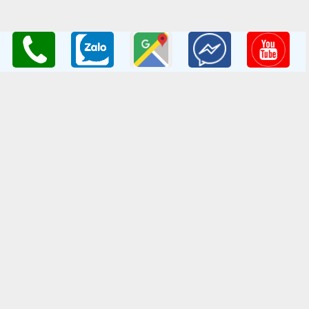
Thêm Vào Giỏ
THÔNG TIN LIÊN HỆ
Công ty TNHH Nghiên Cứu và Phát Triển Nông Nghiệp Việt
Nam
GPKD:Số GCNĐKDN: 0108045662
Cơ sở 1
: Vườn Ươm Nông Nghiệp Việt
HV Nông Nghiệp- Trâu Quỳ- Gia Lâm- Hà Nội
Cơ sở 2
:Nhà vườn Thảo Nguyên Vinoceanpark
ĐC: Đường Lý Thánh Tông, Đa Tốn, Gia Lâm, HN
Email
: giongcaynongnghiep@gmail.com
Điện Thoại
:098 198 0186 - 0979 589 557
Website
:
www.giongcaytrong.org