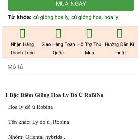
MUA NGAY
Từ khóa:
,
,
củ giống hoa ly
củ giống hoa
hoa ly
Nhận Hàng
Giao Hàng Toàn
Hỗ Trợ Thu
Hướng Dẫn Kĩ
Thanh Toán
Quốc
Mua
Thuật
Mô tả
1 Đặc Điểm Giống Hoa Ly Đỏ Ù RoBiNa
Hoa ly đỏ ù Robina
Tên khác: Ly đỏ ù .Robina
Nhóm: Oriental hybrids .