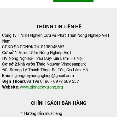
Cây Lựu Đỏ Ấn Độ
150.000 đ
Thêm Vào Giỏ
THÔNG TIN LIÊN HỆ
Công ty TNHH Nghiên Cứu và Phát Triển Nông Nghiệp Việt
Nam
GPKD:Số GCNĐKDN: 0108045662
Cơ sở 1
: Vườn Ươm Nông Nghiệp Việt
HV Nông Nghiệp- Trâu Quỳ- Gia Lâm- Hà Nội
Cơ sở 2
:Nhà vườn Thảo Nguyên Vinoceanpark
ĐC: Đường Lý Thánh Tông, Đa Tốn, Gia Lâm, HN
Email
: giongcaynongnghiep@gmail.com
Điện Thoại
:098 198 0186 - 0979 589 557
Website
:
www.giongcaytrong.org