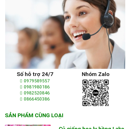
Số hỗ trợ 24/7
Nhóm Zalo
0979589557
0981980186
0982520846
0866450386
SẢN PHẨM CÙNG LOẠI
Củ giống hoa ly hồng Lake