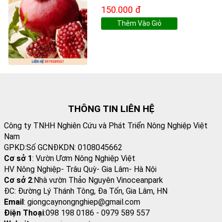
150.000 đ
Thêm Vào Giỏ
THÔNG TIN LIÊN HỆ
Công ty TNHH Nghiên Cứu và Phát Triển Nông Nghiệp Việt
Nam
GPKD:Số GCNĐKDN: 0108045662
Cơ sở 1
: Vườn Ươm Nông Nghiệp Việt
HV Nông Nghiệp- Trâu Quỳ- Gia Lâm- Hà Nội
Cơ sở 2
:Nhà vườn Thảo Nguyên Vinoceanpark
ĐC: Đường Lý Thánh Tông, Đa Tốn, Gia Lâm, HN
Email
: giongcaynongnghiep@gmail.com
Điện Thoại
:098 198 0186 - 0979 589 557