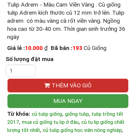
Tulip Adrem - Màu Cam Viền Vàng . Củ giống
tulip Adrem kích thước củ 12 mm trở lên. Tulip
adrem có màu vàng cà rốt viền vàng. Ngồng
hoa cao từ 30-40 cm. Thời gian sinh trưởng 36
ngày
Giá lẻ :
10.000
₫
Đã bán :
193
Củ Giống
Số lượng đặt mua
THÊM VÀO GIỎ
MUA NGAY
Từ khóa:
,
,
củ tulip giống
giống tulip
tulip trồng tết
,
,
2017
mua củ giống tu lip ở đâu
củ tu lip giống chất
,
,
lượng tốt nhất
củ tulip giống học viện nông nghiệp