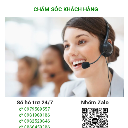
CHĂM SÓC KHÁCH HÀNG
Số hỗ trợ 24/7
Nhóm Zalo
0979589557
0981980186
0982520846
0866450386