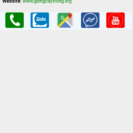
Website
:
www.giongcaytrong.org
CHÍNH SÁCH BÁN HÀNG
Hướng dẫn mua hàng
Thanh Toán Và Vận Chuyển
Chính sách đổi trả
Chính sách bảo mật thông tin
Bản quyền thuộc về
Trung tâm Giống cây trồng Nông Nghiệp
Việt