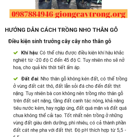
HƯỚNG DẪN CÁCH TRỒNG NHO THÂN GỖ
Điều kiện sinh trưởng cây cây nho thân gỗ
Khí hậu
: Có thể chịu được điều kiện khí hậu khắc
nghiệt từ -20 độ C đến 45 độ C. Tuy nhiên nho sẽ nở
hoa, cho quả khi thời tiết ấm áp.
Đất đai
: Nho thân gỗ không kén đất, có thể trồng
ở vùng đất cát thô, đất lẫn sỏi đá cho đến đất thịt
nặng. Tuy nhiên bà con không nên trồng nho thân gỗ
trên đất sét nặng, tầng đất canh tác nông, khả năng
tiêu nước kém, hay ngập úng, đất quá mặn và đất quá
chua không thể cải tạo. Tốt nhất nên trồng ở những
vùng đất giàu dinh dưỡng, phì nhiêu, có cả thành phần
đất cát nhẹ pha với đất thịt. Độ pH thích hợp từ 5,5 -