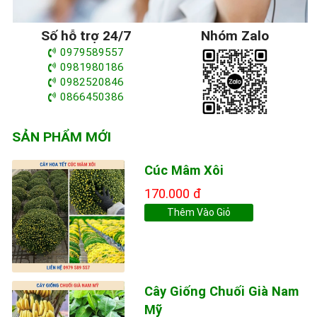
Số hỗ trợ 24/7
Nhóm Zalo
0979589557
0981980186
0982520846
0866450386
SẢN PHẨM MỚI
Cúc Mâm Xôi
170.000 đ
Thêm Vào Giỏ
Cây Giống Chuối Già Nam
Mỹ