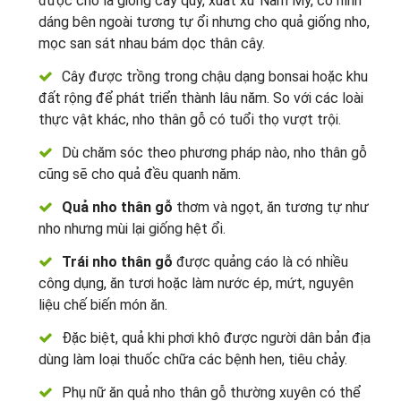
được cho là giống cây quý, xuất xứ Nam Mỹ, có hình
dáng bên ngoài tương tự ổi nhưng cho quả giống nho,
mọc san sát nhau bám dọc thân cây.
Cây được trồng trong chậu dạng bonsai hoặc khu
đất rộng để phát triển thành lâu năm. So với các loài
thực vật khác, nho thân gỗ có tuổi thọ vượt trội.
Dù chăm sóc theo phương pháp nào, nho thân gỗ
cũng sẽ cho quả đều quanh năm.
Quả nho thân gỗ
thơm và ngọt, ăn tương tự như
nho nhưng mùi lại giống hệt ổi.
Trái nho thân gỗ
được quảng cáo là có nhiều
công dụng, ăn tươi hoặc làm nước ép, mứt, nguyên
liệu chế biến món ăn.
Đặc biệt, quả khi phơi khô được người dân bản địa
dùng làm loại thuốc chữa các bệnh hen, tiêu chảy.
Phụ nữ ăn quả nho thân gỗ thường xuyên có thể