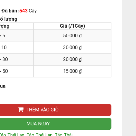
Đã bán :
543
Cây
số lượng
ượng
Giá (/1Cây)
> 5
50.000 ₫
> 10
30.000 ₫
> 30
20.000 ₫
> 50
15.000 ₫
mua
THÊM VÀO GIỎ
MUA NGAY
,
,
Táo Thái Lan
Táo Thái Lan
Táo Thái