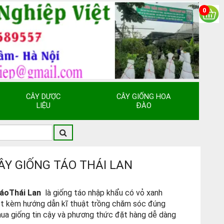
0
CÂY DƯỢC
CÂY GIỐNG HOA
LIỆU
ĐÀO
ÂY GIỐNG TÁO THÁI LAN
táoThái Lan
là giống táo nhập khẩu có vỏ xanh
ọt
kèm hướng dẫn kĩ thuật trồng chăm sóc đúng
mua giống tin cậy và phương thức đặt hàng dễ dàng