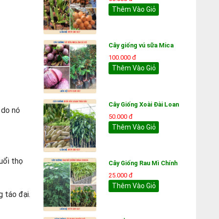
Thêm Vào Giỏ
Cây giống vú sữa Mica
100.000 đ
Thêm Vào Giỏ
Cây Giống Xoài Đài Loan
 do nó
50.000 đ
Thêm Vào Giỏ
uổi thọ
Cây Giống Rau Mì Chính
25.000 đ
Thêm Vào Giỏ
 táo đại.