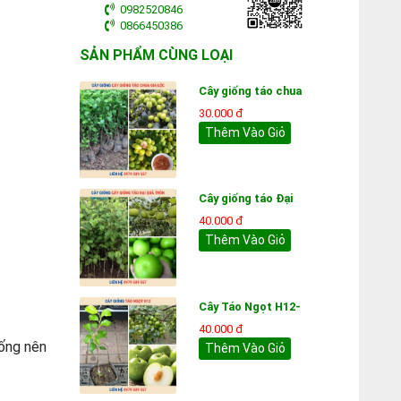
0982520846
0866450386
SẢN PHẨM CÙNG LOẠI
Cây giống táo chua
30.000 đ
Thêm Vào Giỏ
Cây giống táo Đại
40.000 đ
Thêm Vào Giỏ
Cây Táo Ngọt H12-
40.000 đ
iống nên
Thêm Vào Giỏ