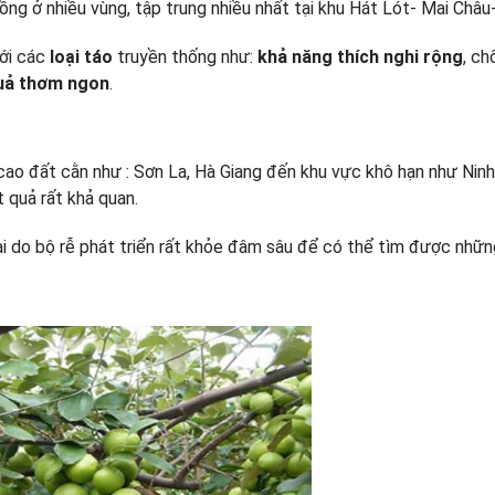
ng ở nhiều vùng, tập trung nhiều nhất tại khu Hát Lót- Mai Châu
với các
loại táo
truyền thống như:
khả năng thích nghi rộng
, c
uả thơm ngon
.
cao đất cằn như : Sơn La, Hà Giang đến khu vực khô hạn như Ninh
t quả rất khả quan.
dài do bộ rễ phát triển rất khỏe đâm sâu để có thể tìm được nhữ