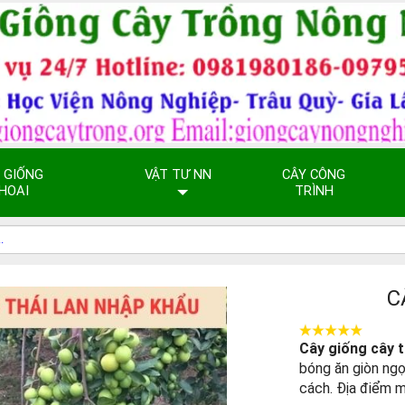
 GIỐNG
VẬT TƯ NN
CÂY CÔNG
HOAI
TRÌNH
C
Cây giống cây 
bóng ăn giòn ng
cách. Địa điểm 