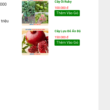
Cây Ổi Ruby
.000
100.000 đ
Thêm Vào Giỏ
 triệu
Cây Lựu Đỏ Ấn Độ
150.000 đ
Thêm Vào Giỏ