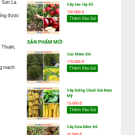
- Sơn La.
Cây táo tây đỏ
150.000 đ
hống được
Thêm Vào Giỏ
SẢN PHẨM MỚI
 Thuận,
Cúc Mâm Xôi
170.000 đ
ng mạch
Thêm Vào Giỏ
Cây Giống Chuối Già Nam
Mỹ
15.000 đ
Thêm Vào Giỏ
Cây Dừa Xiêm Đỏ
55.000 đ