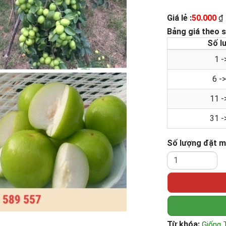
Giá lẻ :
50.000
₫
Bảng giá theo 
Số l
1 -
6 -
11 -
31 -
Số lượng đặt 
Từ khóa:
Giống 