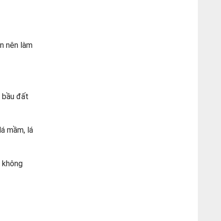
ạn nên làm
 bầu đất
lá mầm, lá
t không