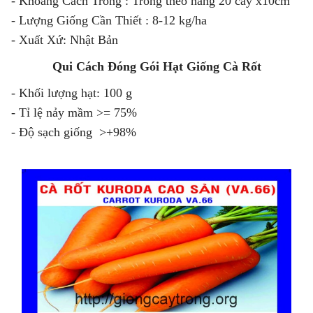
- Khoảng Cách Trồng : Trồng theo hàng 20 cây x10cm
- Lượng Giống Cần Thiết : 8-12 kg/ha
- Xuất Xứ: Nhật Bản
Qui Cách Đóng Gói Hạt Giống Cà Rốt
- Khối lượng hạt: 100 g
- Tỉ lệ nảy mầm >= 75%
- Độ sạch giống >+98%