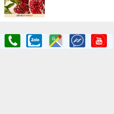
THÔNG TIN LIÊN HỆ
Công ty TNHH Nghiên Cứu và Phát Triển Nông Nghiệp Việt
Nam
GPKD:Số GCNĐKDN: 0108045662
Cơ sở 1
: Vườn Ươm Nông Nghiệp Việt
HV Nông Nghiệp- Trâu Quỳ- Gia Lâm- Hà Nội
Cơ sở 2
:Nhà vườn Thảo Nguyên Vinoceanpark
ĐC: Đường Lý Thánh Tông, Đa Tốn, Gia Lâm, HN
Email
: giongcaynongnghiep@gmail.com
Điện Thoại
:098 198 0186 - 0979 589 557
Website
:
www.giongcaytrong.org