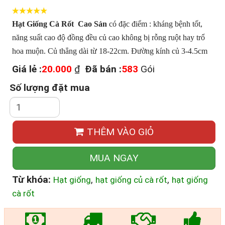
Hạt Giống Cà Rốt Cao Sản
có đặc điểm : kháng bệnh tốt,
năng suất cao độ đồng đều củ cao không bị rỗng ruột hay trổ
hoa muộn. Củ thẳng dài từ 18-22cm. Đường kính củ 3-4.5cm
Giá lẻ :
20.000
₫
Đã bán :
583
Gói
Số lượng đặt mua
THÊM VÀO GIỎ
MUA NGAY
Từ khóa:
,
,
Hạt giống
hạt giống củ cà rốt
hạt giống
cà rốt