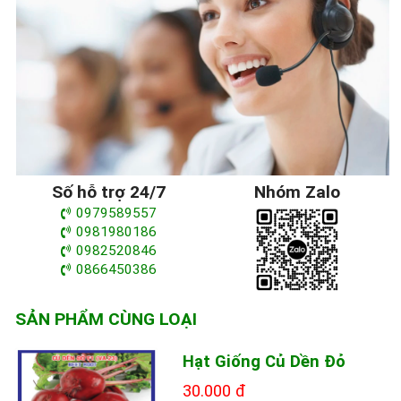
Số hỗ trợ 24/7
Nhóm Zalo
0979589557
0981980186
0982520846
0866450386
SẢN PHẨM CÙNG LOẠI
Hạt Giống Củ Dền Đỏ
30.000 đ