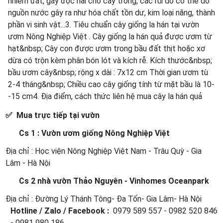
nhiễm đất, gây độc hai cho cây trồng, các rủi do có thể do
nguồn nước gây ra như hóa chất tồn dư, kim loại năng, thành
phần vi sinh vật...3. Tiêu chuẩn cây giống la hán tại vườn
ươm Nông Nghiệp Việt . Cây giống la hán quả được ươm từ
hạt&nbsp; Cây con được ươm trong bầu đất thịt hoặc xơ
dừa có trộn kèm phân bón lót và kích rễ. Kích thước&nbsp;
bầu ươm cây&nbsp; rộng x dài : 7x12 cm Thời gian ươm tù
2-4 tháng&nbsp; Chiều cao cây giống tính từ mặt bầu là 10-
-15 cm4. Địa điểm, cách thức liên hệ mua cây la hán quả
✅ Mua trực tiếp tại vườn
Cs 1 : Vườn ươm giống Nông Nghiệp Việt
Địa chỉ : Học viện Nông Nghiệp Việt Nam - Trâu Quỳ - Gia
Lâm - Hà Nội
Cs 2 nhà vườn Thảo Nguyên - Vinhomes Oceanpark
Địa chỉ : Đường Lý Thánh Tông- Đa Tốn- Gia Lâm- Hà Nội
Hotline / Zalo / Facebook :
0979 589 557 - 0982 520 846
- 0981 980 186