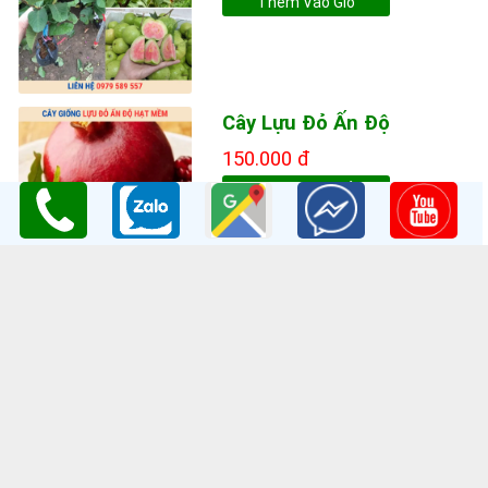
Thêm Vào Giỏ
Cây Lựu Đỏ Ấn Độ
150.000 đ
Thêm Vào Giỏ
THÔNG TIN LIÊN HỆ
Công ty TNHH Nghiên Cứu và Phát Triển Nông Nghiệp Việt
Nam
GPKD:Số GCNĐKDN: 0108045662
Cơ sở 1
: Vườn Ươm Nông Nghiệp Việt