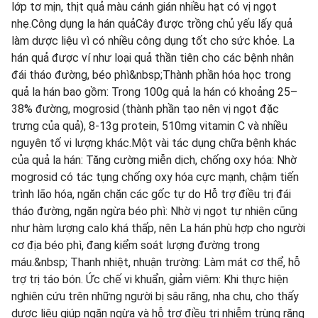
lớp tơ mịn, thịt quả màu cánh gián nhiều hạt có vị ngọt
nhẹ.Công dụng la hán quảCây được trồng chủ yếu lấy quả
làm dược liệu vì có nhiều công dụng tốt cho sức khỏe. La
hán quả được ví như loại quả thần tiên cho các bệnh nhân
đái tháo đường, béo phì&nbsp;Thành phần hóa học trong
quả la hán bao gồm: Trong 100g quả la hán có khoảng 25–
38% đường, mogrosid (thành phần tạo nên vị ngọt đặc
trưng của quả), 8-13g protein, 510mg vitamin C và nhiều
nguyên tố vi lượng khác.Một vài tác dụng chữa bệnh khác
của quả la hán: Tăng cường miễn dịch, chống oxy hóa: Nhờ
mogrosid có tác tụng chống oxy hóa cực mạnh, chậm tiến
trình lão hóa, ngăn chặn các gốc tự do Hỗ trợ điều trị đái
tháo đường, ngăn ngừa béo phì: Nhờ vị ngọt tự nhiên cũng
như hàm lượng calo khá thấp, nên La hán phù hợp cho người
cơ địa béo phì, đang kiểm soát lượng đường trong
máu.&nbsp; Thanh nhiệt, nhuận trường: Làm mát cơ thể, hỗ
trợ trị táo bón. Ức chế vi khuẩn, giảm viêm: Khi thực hiện
nghiên cứu trên những người bị sâu răng, nha chu, cho thấy
dược liệu giúp ngăn ngừa và hỗ trợ điều trị nhiễm trùng răng