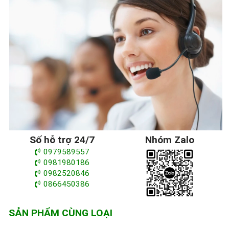
Số hỗ trợ 24/7
Nhóm Zalo
0979589557
0981980186
0982520846
0866450386
SẢN PHẨM CÙNG LOẠI