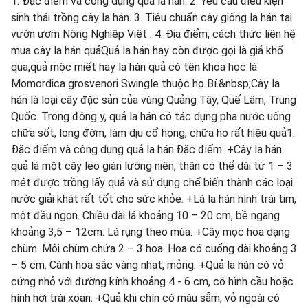
1. Đặc điểm và công dụng quả la hán. 2. Yêu cầu điều kiện
sinh thái trồng cây la hán. 3. Tiêu chuẩn cây giống la hán tại
vườn ươm Nông Nghiệp Việt . 4. Địa điểm, cách thức liên hệ
mua cây la hán quảQuả la hán hay còn được gọi là giả khổ
qua,quả mộc miết hay la hán quả có tên khoa học là
Momordica grosvenori Swingle thuộc họ Bí.&nbsp;Cây la
hán là loại cây đặc sản của vùng Quảng Tây, Quế Lâm, Trung
Quốc. Trong đông y, quả la hán có tác dụng pha nước uống
chữa sốt, long đờm, làm dịu cổ họng, chữa ho rất hiệu quả1.
Đặc điểm và công dụng quả la hán.Đặc điểm: +Cây la hán
quả là một cây leo giàn lưỡng niên, thân có thể dài từ 1 – 3
mét được trồng lấy quả và sử dụng chế biến thành các loại
nước giải khát rất tốt cho sức khỏe. +Lá la hán hình trái tim,
một đầu ngọn. Chiều dài lá khoảng 10 – 20 cm, bề ngang
khoảng 3,5 – 12cm. Lá rụng theo mùa. +Cây mọc hoa dạng
chùm. Mỗi chùm chứa 2 – 3 hoa. Hoa có cuống dài khoảng 3
– 5 cm. Cánh hoa sắc vàng nhạt, mỏng. +Quả la hán có vỏ
cứng nhỏ với đường kính khoảng 4 - 6 cm, có hình cầu hoặc
hình hơi trái xoan. +Quả khi chín có màu sẫm, vỏ ngoài có