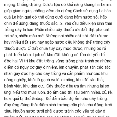
miệng. Chống dị ứng: Dược liệu có khả năng kháng histamin,
giúp giảm ngứa, chống viêm do dị ứng.Cách sử dụng La hán
quả La hán quả có thể dùng dưới dạng hãm nước sôi, hấp
chín để uống, dạng thuốc sắc…2. Yêu cầu điều kiện sinh thái
trồng cây la hán. Phần nhiều cây thuốc ưa đất thịt pha cát,
tơi xốp, nhiều màu mỡ. Những nơi nhiều cát sỏi, đất rời rạc
hay nhiều đất sét, hay ngập nước đều không thể trồng cây
thuốc được. Ở đất chua tuy cây mọc được, nhưng bộ rế
phát triển kém. Lịch sử khu đất không có tồn dư yếu tố
độc hai. Vị trí khu đất trồng, vùng trồng phải tránh xa những
điểm có nguy cơ gây ô nhiễm, lan chuyền, phát tán các tác
nhân gây độc hại cho cây trồng và sản phẩm như các khu
công nghiệp, khói lò gạch và lò xi măng, khu đổ rác thải,
bệnh viện, khu dân cư... Cây thuốc đều ưa ẩm, nhưng lại sợ
úng. Nếu trời mưa luôn, độ ẩm cao thì sâu bệnh nhiều, củ, rễ,
hoa, quả bị thối.&nbsp; Để đảm bảo độ ẩm cho cây trồng,
đáp ứng đúng thời điểm sinh trưởng cần phải chủ động tưới
tiêu. Nguồn nước tưới phải được tránh các yếu tố gây ô