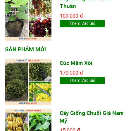
Thuân
100.000 đ
Thêm Vào Giỏ
SẢN PHẨM MỚI
Cúc Mâm Xôi
170.000 đ
Thêm Vào Giỏ
Cây Giống Chuối Già Nam
Mỹ
15.000 đ