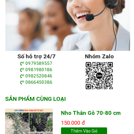
Số hỗ trợ 24/7
Nhóm Zalo
0979589557
0981980186
0982520846
0866450386
SẢN PHẨM CÙNG LOẠI
Nho Thân Gỗ 70-80 cm
150.000 đ
Thêm Vào Giỏ