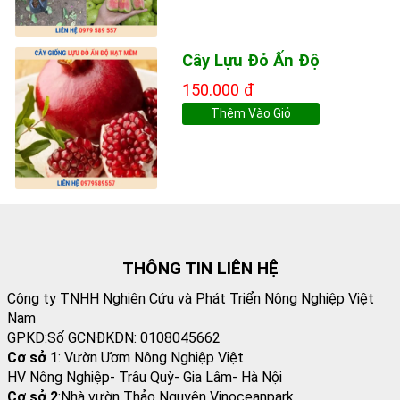
Cây Lựu Đỏ Ấn Độ
150.000 đ
Thêm Vào Giỏ
THÔNG TIN LIÊN HỆ
Công ty TNHH Nghiên Cứu và Phát Triển Nông Nghiệp Việt
Nam
GPKD:Số GCNĐKDN: 0108045662
Cơ sở 1
: Vườn Ươm Nông Nghiệp Việt
HV Nông Nghiệp- Trâu Quỳ- Gia Lâm- Hà Nội
Cơ sở 2
:Nhà vườn Thảo Nguyên Vinoceanpark