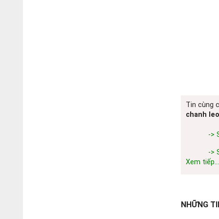
Tin cùng 
chanh le
-> 
-> 
Xem tiếp...
NHỮNG TI