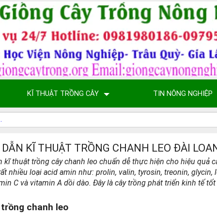
KĨ THUẬT TRỒNG CÂY
TIN NÔNG NGHIỆP
 DẪN KĨ THUẬT TRỒNG CHANH LEO ĐÀI LOA
 kĩ thuật trồng cây chanh leo chuẩn dễ thực hiện cho hiệu quả 
rất nhiều loại acid amin như: prolin, valin, tyrosin, treonin, glyci
in C và vitamin A dồi dào. Đây là cây trồng phát triển kinh tế tốt 
 trồng chanh leo