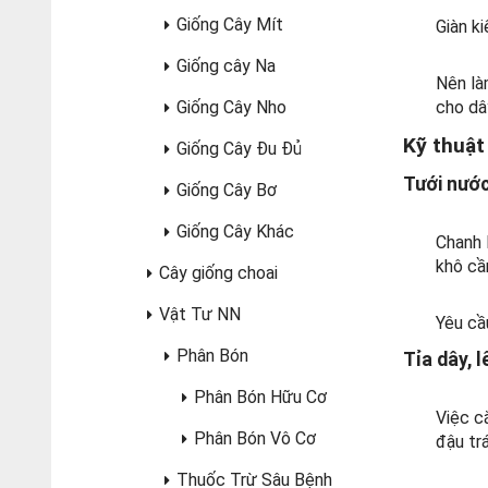
Giống Cây Mít
Giàn k
Giống cây Na
Nên là
Giống Cây Nho
cho dâ
Kỹ thuật
Giống Cây Đu Đủ
Tưới nước
Giống Cây Bơ
Giống Cây Khác
Chanh 
khô cầ
Cây giống choai
Vật Tư NN
Yêu cầu
Phân Bón
Tỉa dây, l
Phân Bón Hữu Cơ
Việc c
Phân Bón Vô Cơ
đậu tr
Thuốc Trừ Sâu Bệnh