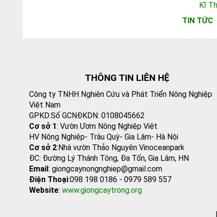
Kĩ T
TIN TỨC
THÔNG TIN LIÊN HỆ
Công ty TNHH Nghiên Cứu và Phát Triển Nông Nghiệp
Việt Nam
GPKD:Số GCNĐKDN: 0108045662
Cơ sở 1
: Vườn Ươm Nông Nghiệp Việt
HV Nông Nghiệp- Trâu Quỳ- Gia Lâm- Hà Nội
Cơ sở 2
:Nhà vườn Thảo Nguyên Vinoceanpark
ĐC: Đường Lý Thánh Tông, Đa Tốn, Gia Lâm, HN
Email
: giongcaynongnghiep@gmail.com
Điện Thoại
:098 198 0186 - 0979 589 557
Website
:
www.giongcaytrong.org