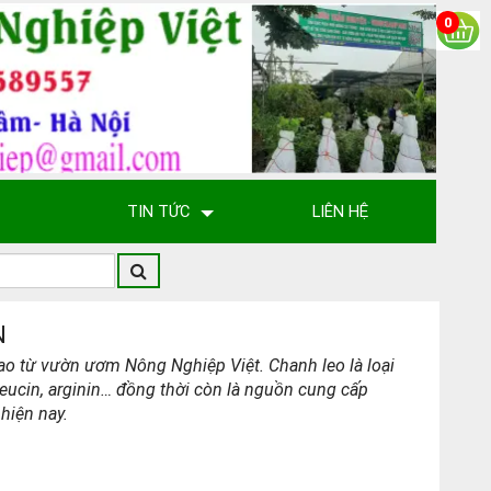
0
TIN TỨC
LIÊN HỆ
N
cao từ vườn ươm Nông Nghiệp Việt. Chanh leo là loại
n, leucin, arginin… đồng thời còn là nguồn cung cấp
hiện nay.