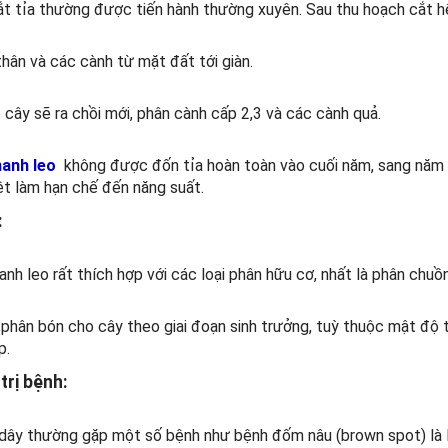
ắt tỉa thường được tiến hành thường xuyên. Sau thu hoạch cắt hế
thân và các cành từ mặt đất tới giàn.
 cây sẽ ra chồi mới, phân cành cấp 2,3 và các cành quả.
anh leo
không được đốn tỉa hoàn toàn vào cuối năm, sang năm sẽ
ệt làm hạn chế đến năng suất.
:
nh leo rất thích hợp với các loại phân hữu cơ, nhất là phân chuồn
phân bón cho cây theo giai đoạn sinh trưởng, tuỳ thuộc mật độ 
p.
trị bệnh:
dây thường gặp một số bệnh như bệnh đốm nâu (brown spot) là lo