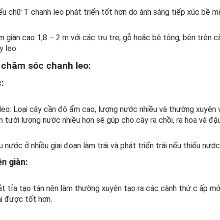
iểu chữ T chanh leo phát triển tốt hơn do ánh sáng tiếp xúc bề m
m giàn cao 1,8 – 2 m với các trụ tre, gỗ hoặc bê tông, bên trên 
y leo.
 chăm sóc chanh leo:
:
leo: Loại cây cần độ ẩm cao, lượng nước nhiều và thường xuyên v
n tưới lượng nước nhiều hơn sẽ gúp cho cây ra chồi, ra hoa và đậ
 nước ở nhiều giai đoạn làm trái và phát triển trái nếu thiếu nước 
ên giàn:
ắt tỉa tạo tán nên làm thường xuyên tạo ra các cành thứ c ấp mớ
ái được tốt hơn.