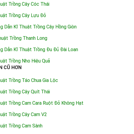
huật Trồng Cây Cóc Thái
huật Trồng Cây Lựu Đỏ
 Dẫn Kĩ Thuật Trồng Cây Hồng Giòn
huật Trồng Thanh Long
g Dẫn Kĩ Thuật Trồng Đu Đủ Đài Loan
huật Trồng Nho Hiệu Quả
N CŨ HƠN
huật Trồng Táo Chua Gia Lộc
uật Trồng Cây Quít Thái
huật Trồng Cam Cara Ruột Đỏ Không Hạt
huật Trồng Cây Cam V2
huật Trồng Cam Sành