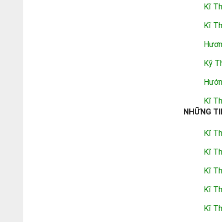
Kĩ T
Kĩ T
Hương
Kỹ T
Hướn
Kĩ T
NHỮNG TI
Kĩ T
Kĩ Th
Kĩ T
Kĩ T
Kĩ T