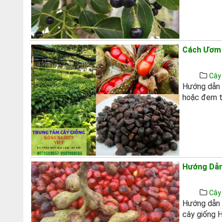
Cách Ươm 
Cây
Hướng dẫn 
hoặc đem t
Hướng Dẫn 
Cây
Hướng dẫn q
cây giống H