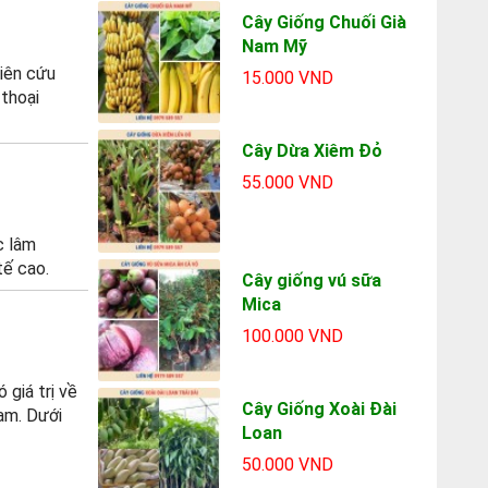
Cây Giống Chuối Già
Nam Mỹ
hiên cứu
15.000 VND
thoại
Cây Dừa Xiêm Đỏ
55.000 VND
̣c lâm
tế cao.
Cây giống vú sữa
Mica
100.000 VND
 giá trị về
Cây Giống Xoài Đài
Nam. Dưới
Loan
50.000 VND