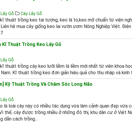
 Lấy Gỗ
Cây Lấy Gỗ
kĩ thuật trồng keo tai tượng, keo lá to,keo mỡ chuẩn từ viện ng
 Liên hệ mua cây giống keo lai vườn ươm Nông Nghiệp Việt. Điện 
57
 Kĩ Thuật Trồng Keo Lấy Gỗ
 Lấy Gỗ
ĩ thuật trồng cây keo lưỡi liềm lá liềm mới nhất từ viên khoa ho
t Nam. Kĩ thuật trồng keo đơn giản hiệu quả cho thu nhập và kinh 
n] Kỹ Thuật Trồng Và Chăm Sóc Long Não
 Lấy Gỗ
o là loài cây này có nhiều tác dụng vừa làm cảnh quan đẹp vừa có
Vì thế, cây được trồng nhiều ở những đô thị, khu dân cư ở Việt 
g dẫn cách trồng...