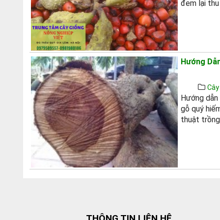
đem lại thu
Hướng Dẫn
Cây
Hướng dẫn k
gỗ quý hiế
thuật trồng
THÔNG TIN LIÊN HỆ