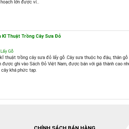
 hoạch lớn được ví...
 Kĩ Thuật Trồng Cây Sưa Đỏ
 Lấy Gỗ
ĩ thuật trồng cây sưa đỏ lấy gỗ .Cây sưa thuộc họ đậu, thân gỗ lớ
m được ghi vào Sách Đỏ Việt Nam, được bán với giá thành cao n
 cây khá phức tạp.
CHÍNH SÁCH BÁN HÀNG