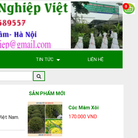
0
TIN TỨC
LIÊN HỆ
SẢN PHẨM MỚI
Cúc Mâm Xôi
170.000 VND
Việt Nam.