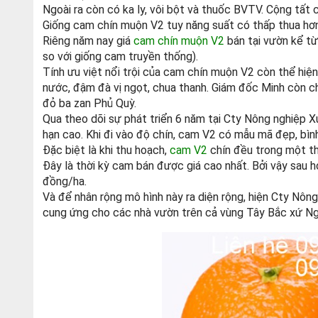
Ngoài ra còn có ka ly, vôi bột và thuốc BVTV. Cộng tất
Giống cam chín muộn V2 tuy năng suất có thấp thua hơn 
Riêng năm nay giá
cam chín muộn V2
bán tại vườn kể từ
so với giống cam truyền thống).
Tính ưu việt nổi trội của cam chín muộn V2 còn thể hiện
nước, đậm đà vị ngọt, chua thanh. Giám đốc Minh còn ch
đỏ ba zan Phủ Quỳ.
Qua theo dõi sự phát triển 6 năm tại Cty Nông nghiệp X
hạn cao. Khi đi vào độ chín, cam V2 có mẫu mã đẹp, bìn
Đặc biệt là khi thu hoạch,
cam V2
chín đều trong một t
Đây là thời kỳ cam bán được giá cao nhất. Bởi vậy sau 
đồng/ha.
Và để nhân rộng mô hình này ra diện rộng, hiện Cty N
cung ứng cho các nhà vườn trên cả vùng Tây Bắc xứ Ng