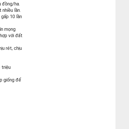
u đồng/ha.
 nhiều lần.
 gấp 10 lần
hín mọng
 hợp với đất
u rét, chịu
 triệu
p giống để