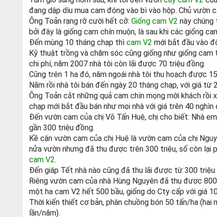
đang dập dìu mua cam đóng vào bì vào hộp. Chủ vườn ca
Ông Toản rạng rỡ cười hết cỡ:
Giống cam V2
này chúng t
bởi đây là giống cam chín muộn, là sau khi các giống c
Đến mùng 10 tháng chạp thì
cam V2
mới bắt đầu vào độ
Kỹ thuật trồng và chăm sóc cũng giống như giống cam t
chi phí, năm 2007 nhà tôi còn lãi được 70 triệu đồng.
Cũng trên 1 ha đó, năm ngoái nhà tôi thu hoạch được 15
Năm rồi nhà tôi bán đến ngày 20 tháng chạp, với giá từ
Ông Toản cắt những quả cam chín mọng mời khách rồi xu
chạp mới bắt đầu bán như mọi nhà với giá trên 40 nghìn
Đến vườn cam của chị Võ Tấn Huệ, chị cho biết: Nhà em
gần 300 triệu đồng.
Kề cận vườn cam của chị Huệ là vườn cam của chị Nguyễn
nửa vườn nhưng đã thu được trên 300 triệu, số còn lại 
cam V2
.
Đến giáp Tết nhà nào cũng đã thu lãi được từ 300 triệu 
Riêng vườn cam của nhà Hùng Nguyên đã thu được 800 tr
một ha cam V2 hết 500 bầu, giống do Cty cấp với giá 1
Thời kiến thiết cơ bản, phân chuồng bón 50 tấn/ha (hai
lần/năm).