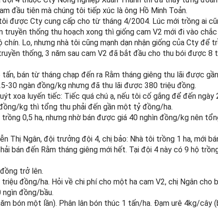
m đầu tiên mà chúng tôi tiếp xúc là ông Hồ Minh Toản.
ôi được Cty cung cấp cho từ tháng 4/2004. Lúc mới trồng ai cũn
am truyền thống thu hoạch xong thì giống cam V2 mới đi vào chắc
 chín. Lo, nhưng nhà tôi cũng mạnh dạn nhận giống của Cty để tr
ruyền thống, 3 năm sau cam V2 đã bắt đầu cho thu bói được 8 t
 tấn, bán từ tháng chạp đến ra Rằm tháng giêng thu lãi được gần
 25-30 ngàn đồng/kg nhưng đã thu lãi được 380 triệu đồng.
ýt xoa luyến tiếc: Tiếc quá chú ạ, nếu tôi cố gắng để đến ngày
 đồng/kg thì tổng thu phải đến gần một tỷ đồng/ha.
 trồng 0,5 ha, nhưng nhờ bán được giá 40 nghìn đồng/kg nên tổ
 Thị Ngân, đội trưởng đội 4, chị bảo: Nhà tôi trồng 1 ha, mới bá
phải bán đến Rằm tháng giêng mới hết. Tại đội 4 này có 9 hộ trồ
đồng trở lên.
iệu đồng/ha. Hỏi về chi phí cho một ha cam V2, chị Ngân cho b
0 ngìn đồng/bầu.
 năm bón một lần). Phân lân bón thúc 1 tấn/ha. Đạm urê 4kg/cây 