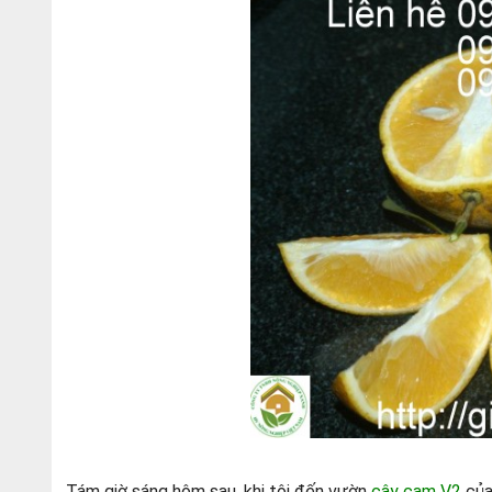
Tám giờ sáng hôm sau, khi tôi đến vườn
cây cam V2
của