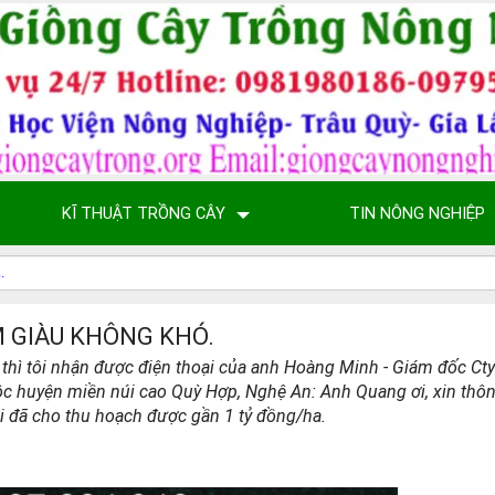
KĨ THUẬT TRỒNG CÂY
TIN NÔNG NGHIỆP
 GIÀU KHÔNG KHÓ.
thì tôi nhận được điện thoại của anh Hoàng Minh - Giám đốc Ct
c huyện miền núi cao Quỳ Hợp, Nghệ An: Anh Quang ơi, xin thôn
i đã cho thu hoạch được gần 1 tỷ đồng/ha.