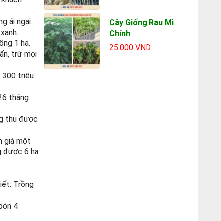
g ái ngại
Cây Giống Rau Mì
 xanh.
Chính
ồng 1 ha.
25.000 VND
ấn, trừ mọi
 300 triệu.
 26 tháng
ng thu được
n già một
ng được 6 ha
iết: Trồng
(bón 4