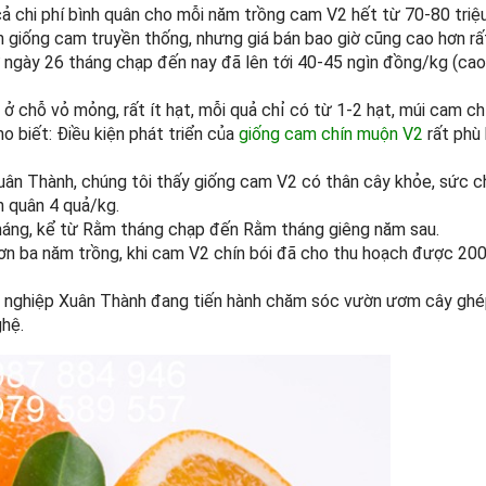
 cả chi phí bình quân cho mỗi năm trồng cam V2 hết từ 70-80 triệ
giống cam truyền thống, nhưng giá bán bao giờ cũng cao hơn rất
 ngày 26 tháng chạp đến nay đã lên tới 40-45 ngìn đồng/kg (cao
 ở chỗ vỏ mỏng, rất ít hạt, mỗi quả chỉ có từ 1-2 hạt, múi cam c
o biết: Điều kiện phát triển của
giống cam chín muộn V2
rất phù
uân Thành, chúng tôi thấy giống cam V2 có thân cây khỏe, sức chị
h quân 4 quả/kg.
háng, kể từ Rằm tháng chạp đến Rằm tháng giêng năm sau.
hơn ba năm trồng, khi cam V2 chín bói đã cho thu hoạch được 200
ông nghiệp Xuân Thành đang tiến hành chăm sóc vườn ươm cây ghé
hệ.