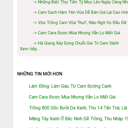
-> Những Biệt Thự Tiền Tỷ Mọc Lên Ngày Càng Nhi
-> Cam Sạch Hàm Yên Vừa Dễ Bán Giá Lại Cao H
-> Vừa Trồng Cam Vừa "run", Nào Ngờ Vụ Đầu Đã
-> Cam Cara Được Mùa Nhưng Vẫn Lo Mất Giá
-> Hà Giang Xây Dựng Chuỗi Giá Trị Cam Sành
Xem tiếp...
NHỮNG TIN MỚI HƠN
Lâm Đồng: Làm Giàu Từ Cam Đường Canh
Cam Cara Được Mùa Nhưng Vẫn Lo Mất Giá
Trồng 800 Gốc Bưởi Da Xanh, Thu 14 Tấn Trái, Lã
Măng Tây Xanh Ở Bắc Ninh Dễ Trồng, Thu Nhập 1