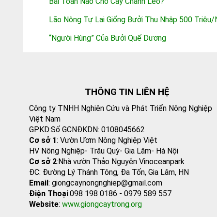
Bài Toán Nào Cho Cây Chanh Leo?
Lão Nông Tự Lai Giống Bưởi Thu Nhập 500 Triệu
“Người Hùng” Của Bưởi Quế Dương
THÔNG TIN LIÊN HỆ
Công ty TNHH Nghiên Cứu và Phát Triển Nông Nghiệp
Việt Nam
GPKD:Số GCNĐKDN: 0108045662
Cơ sở 1
: Vườn Ươm Nông Nghiệp Việt
HV Nông Nghiệp- Trâu Quỳ- Gia Lâm- Hà Nội
Cơ sở 2
:Nhà vườn Thảo Nguyên Vinoceanpark
ĐC: Đường Lý Thánh Tông, Đa Tốn, Gia Lâm, HN
Email
: giongcaynongnghiep@gmail.com
Điện Thoại
:098 198 0186 - 0979 589 557
Website
:
www.giongcaytrong.org