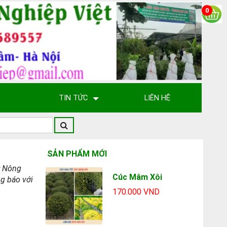
0
TIN TỨC
LIÊN HỆ
SẢN PHẨM MỚI
y Nông
Cúc Mâm Xôi
g báo với
170.000 VND