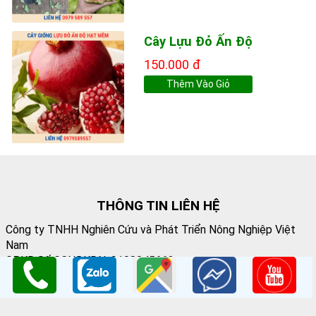
Cây Lựu Đỏ Ấn Độ
150.000 đ
Thêm Vào Giỏ
THÔNG TIN LIÊN HỆ
Công ty TNHH Nghiên Cứu và Phát Triển Nông Nghiệp Việt
Nam
GPKD:Số GCNĐKDN: 0108045662
Cơ sở 1
: Vườn Ươm Nông Nghiệp Việt
HV Nông Nghiệp- Trâu Quỳ- Gia Lâm- Hà Nội
Cơ sở 2
:Nhà vườn Thảo Nguyên Vinoceanpark