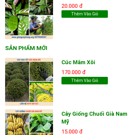
20.000 đ
Thêm Vào Giỏ
SẢN PHẨM MỚI
Cúc Mâm Xôi
170.000 đ
Thêm Vào Giỏ
Cây Giống Chuối Già Nam
Mỹ
15.000 đ