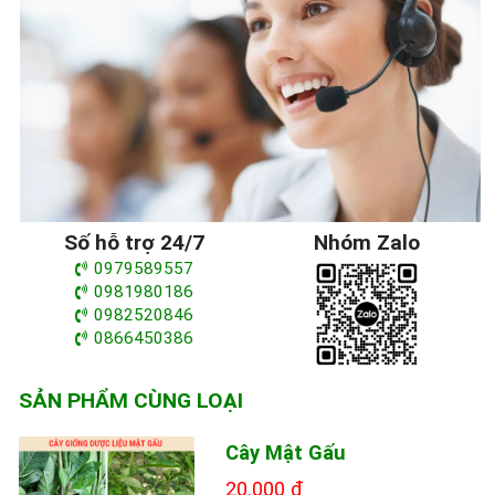
Số hỗ trợ 24/7
Nhóm Zalo
0979589557
0981980186
0982520846
0866450386
SẢN PHẨM CÙNG LOẠI
Cây Mật Gấu
20.000 đ