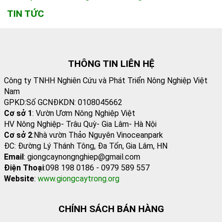
TIN TỨC
THÔNG TIN LIÊN HỆ
Công ty TNHH Nghiên Cứu và Phát Triển Nông Nghiệp Việt
Nam
GPKD:Số GCNĐKDN: 0108045662
Cơ sở 1
: Vườn Ươm Nông Nghiệp Việt
HV Nông Nghiệp- Trâu Quỳ- Gia Lâm- Hà Nội
Cơ sở 2
:Nhà vườn Thảo Nguyên Vinoceanpark
ĐC: Đường Lý Thánh Tông, Đa Tốn, Gia Lâm, HN
Email
: giongcaynongnghiep@gmail.com
Điện Thoại
:098 198 0186 - 0979 589 557
Website
:
www.giongcaytrong.org
CHÍNH SÁCH BÁN HÀNG