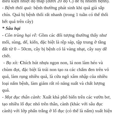
điều kiện nhiệt độ thấp (dưới 20 độ C) dễ bị nhiễm bệnh).
- Bệnh thối quả:
bệnh thường phát sinh khi quả già sắp
chín. Quả bị bệnh thối rất nhanh (trong 1 tuần có thể thối
hết quả trên cây)
* Sâu hại
- Côn trùng hại rễ:
Gồm các đối tượng thường thấy như
mối, sùng, dế, kiến, đặc biệt là rệp sáp, tập trung ở tầng
đất từ 0 – 50cm, cây bị bệnh có lá vàng nhạt, cây suy dễ
chết.
- Bọ xít:
C
hích hút nhựa ngọn non, lá non làm héo và
chùm đọt, đặc biệt là trái non tạo ra các chấm đen trên vỏ
quả, làm rụng nhiều quả, là cửa ngõ xâm nhập của nhiều
loại nấm bệnh, làm giảm rất rỏ năng suất và chất lượng
quả.
- Mọt đục thân cành:
Xuất khá phổ biến trên các vườn bơ,
tạo nhiều lổ đục nhỏ trên thân, cành (khác với sâu đục
cành) với lớp phấn trắng ở lổ đục (có thể là nấm) xuất hiện