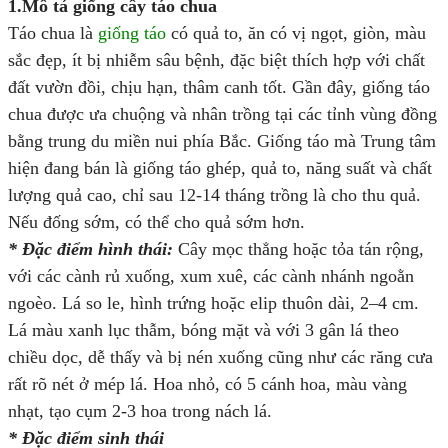
1.Mô tả giống cây táo chua
Táo chua là
giống táo
có quả to, ăn có vị ngọt, giòn, màu
sắc đẹp, ít bị nhiễm sâu bệnh, đặc biệt thích hợp với chất
đất vườn đồi, chịu hạn, thâm canh tốt. Gần đây, giống táo
chua được ưa chuộng và nhân trồng tại các tỉnh vùng đồng
bằng trung du miền nui phía Bắc. Giống táo mà Trung tâm
hiện đang bán là giống táo ghép, quả to, năng suất và chất
lượng quả cao, chỉ sau 12-14 tháng trồng là cho thu quả.
Nếu đống sớm, có thể cho quả sớm hơn.
* Đặc điểm hình thái:
Cây mọc thẳng hoặc tỏa tán rộng,
với các cành rủ xuống, xum xuê, các cành nhánh ngoằn
ngoèo. Lá so le, hình trứng hoặc elip thuôn dài, 2–4 cm.
Lá màu xanh lục thẫm, bóng mặt và với 3 gân lá theo
chiều dọc, dễ thấy và bị nén xuống cũng như các răng cưa
rất rõ nét ở mép lá. Hoa nhỏ, có 5 cánh hoa, màu vàng
nhạt, tạo cụm 2-3 hoa trong nách lá.
* Đặc điểm sinh thái