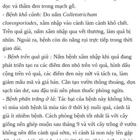
dọc và thâm đen trong mạch gỗ.
-
Bệnh khô cành:
Do nấm
Colletotrichum
cloeosporiodes,
xâm nhập vào cành làm cành khô chết.
Trên quả già, nấm xâm nhập qua vết thương, làm quả bị
nhũn. Ngoài ra, bệnh còn do nắng rọi trực tiếp trong thời
gian dài.
- Bệnh trên quả già :
Nấm bệnh xâm nhập khi quả đang
phát triển tạo ra các điểm đen nhỏ trên vỏ quả, hình dấu
cộng trên vỏ quả, các điểm đen này nứt và tách ra, làm
giảm mẫu mã và giá bán. Cần tạo vườn thông thoáng, dọn
sạch tàn dư, sau đậu trái nên phun thuốc phòng ngừa.
-
Bệnh phấn trắng ở lá
: Tác hại của bệnh này không lớn,
vì mùa sinh bệnh là mùa táo ở thời kỳ nuôi quả, cành lá
già ít nhiễm bệnh. Cách phòng bệnh tốt nhất là với cây
giống nên ghép muộn sau tháng 9 và với cây trồng ở vườn
không nên đốn cành quá sớm, vì cành lá non nảy lên gặp