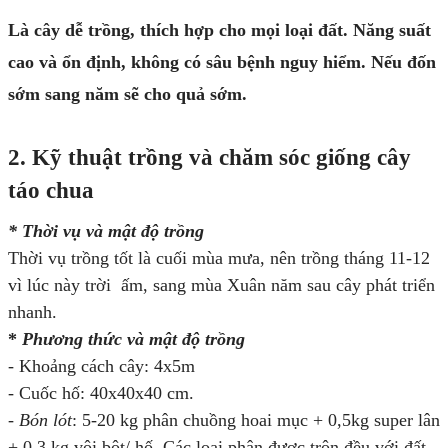
Là cây dễ trồng, thích hợp cho mọi loại đất. Năng suất
cao và ổn định, không có sâu bệnh nguy hiểm. Nếu đốn
sớm sang năm sẽ cho quả sớm.
2. Kỹ thuật trồng và chăm sóc giống cây
táo chua
* Thời vụ và mật độ trồng
Thời vụ trồng tốt là cuối mùa mưa, nên trồng tháng 11-12
vì lúc này trời ấm, sang mùa Xuân năm sau cây phát triển
nhanh.
*
Phương thức và mật độ trồng
- Khoảng cách cây: 4x5m
- Cuốc hố: 40x40x40 cm.
- Bón lót
: 5-20 kg phân chuồng hoai mục + 0,5kg super lân
+ 0,3 kg vôi bột/ hố. Các loại phân được trộn đều với đất,