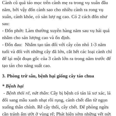
Cành củ quả táo mọc trên cành mẹ ra trong vụ xuân đầu
năm, bởi vậy đốn cành sao cho nhiều cành ra rong vụ
xuân, cành khỏe, có sản lượ ng cao. Có 2 cách đốn như
sau:
- Đốn phớt: Làm thường xuyên hàng năm sau vụ hái quả
nhằm cho sản lượng cao và ổn định.
- Đốn đau: Nhằm tạo tán đối với cây còn nhỏ 1-3 năm
tuổi và đối với những cây đã lớn, cắt hết các loại cành chỉ
để lại một đoạn gốc của 3 cành lớn ra trong năm trước để
tạo tán cho năng suất cao.
3. Phòng trừ sâu, bệnh hại giống cây táo chua
* Bệnh hại
- Bệnh thối rể, nứt
thân
: Cây bị bệnh có tán lá xơ xác, lá
đổi sang mầu xanh nhạt rồi rụng, cành chết dần từ ngọn
xuống thân chính. Rễ cây thối, cây chết. Để phòng ngừa
cần tránh ẩm ướt ở vùng rể; Phát hiện sớm những vết nứt