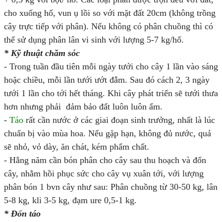
cho xuống hố, vun ụ lồi so với mặt đất 20cm (không trồng
cây trực tiếp với phân). Nếu không có phân chuồng thì có
thể sử dụng phân lân vi sinh với lượng 5-7 kg/hố.
* Kỹ thuật chăm sóc
- Trong tuần đầu tiên mỗi ngày tưới cho cây 1 lần vào sáng
hoặc chiều, mỗi lần tưới ướt đẫm. Sau đó cách 2, 3 ngày
tưới 1 lần cho tới hết tháng. Khi cây phát triển sẽ tưới thưa
hơn nhưng phải đảm bảo đất luôn luôn ẩm.
-
Táo
rất cần nước ở các giai đoạn sinh trưởng, nhất là lúc
chuẩn bị vào mùa hoa. Nếu gặp hạn, không đủ nước, quả
sẽ nhỏ, vỏ dày, ăn chát, kém phẩm chất.
- Hằng năm cần bón phân cho cây sau thu hoạch và đốn
cây, nhằm hồi phục sức cho cây vụ xuân tới, với lượng
phân bón 1 bvn cây như sau: Phân chuồng từ 30-50 kg, lân
5-8 kg, kli 3-5 kg, đạm ure 0,5-1 kg.
* Đốn táo