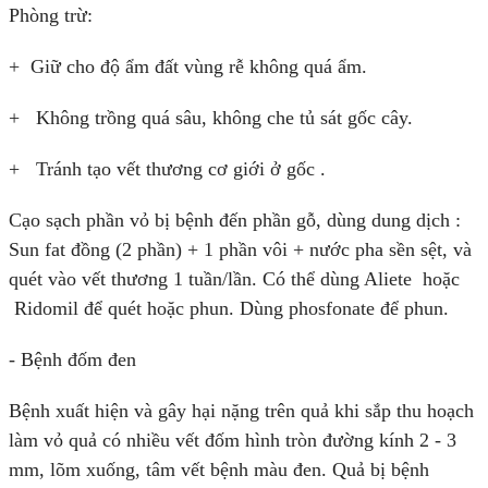
Phòng trừ:
+ Giữ cho độ ẩm đất vùng rễ không quá ẩm.
+ Không trồng quá sâu, không che tủ sát gốc cây.
+ Tránh tạo vết thương cơ giới ở gốc .
Cạo sạch phần vỏ bị bệnh đến phần gỗ, dùng dung dịch :
Sun fat đồng (2 phần) + 1 phần vôi + nước pha sền sệt, và
quét vào vết thương 1 tuần/lần. Có thể dùng Aliete hoặc
Ridomil để quét hoặc phun. Dùng phosfonate để phun.
- Bệnh đốm đen
Bệnh xuất hiện và gây hại nặng trên quả khi sắp thu hoạch
làm vỏ quả có nhiều vết đốm hình tròn đường kính 2 - 3
mm, lõm xuống, tâm vết bệnh màu đen. Quả bị bệnh