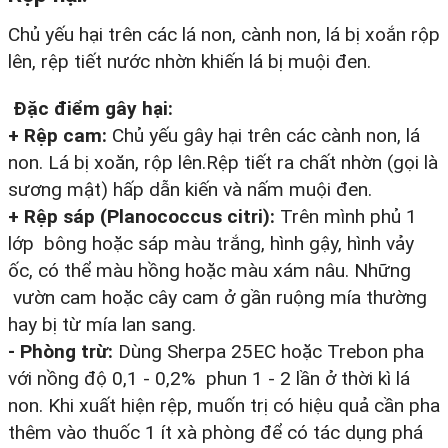
Chủ yếu hại trên các lá non, cành non, lá bị xoắn rộp
lên, rệp tiết nước nhờn khiến lá bị muội đen.
Đặc điểm gây hại:
+ Rệp cam:
Chủ yếu gây hại trên các cành non, lá
non. Lá bị xoăn, rộp lên.Rệp tiết ra chất nhờn (gọi là
sương mật) hấp dẫn kiến và nấm muội đen.
+ Rệp sáp (Planococcus citri):
Trên mình phủ 1
lớp bông hoặc sáp màu trắng, hình gậy, hình vảy
ốc, có thể màu hồng hoặc màu xám nâu. Những
vườn cam hoặc cây cam ở gần ruộng mía thường
hay bị từ mía lan sang.
- Phòng trừ:
Dùng Sherpa 25EC hoặc Trebon pha
với nồng độ 0,1 - 0,2% phun 1 - 2 lần ở thời kì lá
non. Khi xuất hiện rệp, muốn trị có hiệu quả cần pha
thêm vào thuốc 1 ít xà phòng để có tác dụng phá