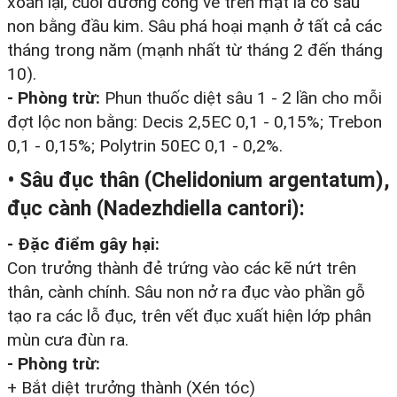
xoăn lại, cuối đường cong vẽ trên mặt lá có sâu
non bằng đầu kim. Sâu phá hoại mạnh ở tất cả các
tháng trong năm (mạnh nhất từ tháng 2 đến tháng
10).
- Phòng trừ:
Phun thuốc diệt sâu 1 - 2 lần cho mỗi
đợt lộc non bằng: Decis 2,5EC 0,1 - 0,15%; Trebon
0,1 - 0,15%; Polytrin 50EC 0,1 - 0,2%.
• Sâu đục thân (Chelidonium argentatum),
đục cành (Nadezhdiella cantori):
- Đặc điểm gây hại:
Con trưởng thành đẻ trứng vào các kẽ nứt trên
thân, cành chính. Sâu non nở ra đục vào phần gỗ
tạo ra các lỗ đục, trên vết đục xuất hiện lớp phân
mùn cưa đùn ra.
- Phòng trừ:
+ Bắt diệt trưởng thành (Xén tóc)