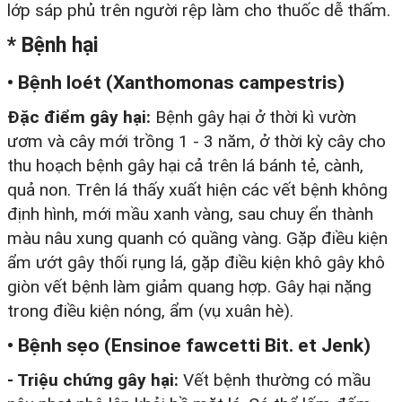
lớp sáp phủ trên người rệp làm cho thuốc dễ thấm.
* Bệnh hại
• Bệnh loét (Xanthomonas campestris)
Đặc điểm gây hại:
Bệnh gây hại ở thời kì vườn
ươm và cây mới trồng 1 - 3 năm, ở thời kỳ cây cho
thu hoạch bệnh gây hại cả trên lá bánh tẻ, cành,
quả non. Trên lá thấy xuất hiện các vết bệnh không
định hình, mới mầu xanh vàng, sau chuy ển thành
màu nâu xung quanh có quầng vàng. Gặp điều kiện
ẩm ướt gây thối rụng lá, gặp điều kiện khô gây khô
giòn vết bệnh làm giảm quang hợp. Gây hại nặng
trong điều kiện nóng, ẩm (vụ xuân hè).
• Bệnh sẹo (Ensinoe fawcetti Bit. et Jenk)
- Triệu chứng gây hại:
Vết bệnh thường có mầu