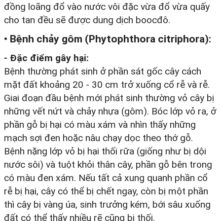
đồng loãng đổ vào nước vôi đặc vừa đổ vừa quấy
cho tan đều sẽ được dung dịch boocđô.
• Bệnh chảy gôm (Phytophthora citriphora):
- Đặc điểm gây hại:
Bệnh thường phát sinh ở phần sát gốc cây cách
mặt đất khoảng 20 - 30 cm trở xuống cổ rễ và rễ.
Giai đoạn đầu bệnh mới phát sinh thường vỏ cây bị
những vết nứt và chảy nhựa (gôm). Bóc lớp vỏ ra, ở
phần gỗ bị hại có màu xám và nhìn thấy những
mạch sợi đen hoặc nâu chạy dọc theo thớ gỗ.
Bệnh nặng lớp vỏ bị hại thối rữa (giống như bị dội
nước sôi) và tuột khỏi thân cây, phần gỗ bên trong
có màu đen xám. Nếu tất cả xung quanh phần cổ
rễ bị hại, cây có thể bị chết ngay, còn bị một phần
thì cây bị vàng úa, sinh trưởng kém, bới sâu xuống
đất có thể thấy nhiều rẽ cũng bị thối.