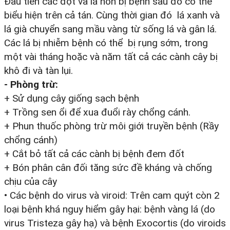
Đầu tiên các đọt và lá non bị bệnh sâu đó có thể
biểu hiện trên cả tán. Cùng thời gian đó lá xanh và
lá già chuyển sang mầu vàng từ sống lá và gân lá.
Các lá bị nhiễm bệnh có thể bị rụng sớm, trong
một vài tháng hoặc và năm tất cả các cành cây bị
khô đi và tàn lụi.
- Phòng trừ:
+ Sử dụng cây giống sạch bệnh
+ Trồng sen ổi để xua đuổi rày chổng cánh.
+ Phun thuốc phòng trừ môi giới truyền bệnh (Rầy
chổng cánh)
+ Cắt bỏ tất cả các cành bị bệnh đem đốt
+ Bón phân cân đối tăng sức đề kháng và chống
chịu của cây
• Các bệnh do virus và viroid: Trên cam quýt còn 2
loại bệnh khá nguy hiểm gây hại: bệnh vàng lá (do
virus Tristeza gây hạ) và bệnh Exocortis (do viroids