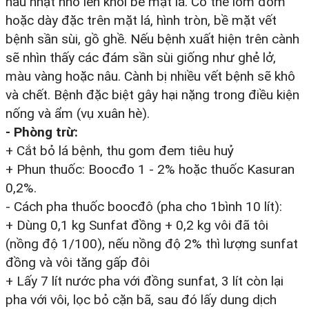
nâu nhạt nhô lên khỏi bề mặt lá. Có thể lốm đốm
hoặc dày đặc trên mặt lá, hình tròn, bề mặt vết
bệnh sần sùi, gồ ghề. Nếu bệnh xuất hiện trên cành
sẽ nhìn thấy các đám sần sùi giống như ghẻ lở,
màu vàng hoặc nâu. Cành bị nhiều vết bệnh sẽ khô
và chết. Bệnh đặc biệt gây hại nặng trong điều kiện
nống và ẩm (vụ xuân hè).
- Phòng trừ:
+ Cắt bỏ lá bệnh, thu gom đem tiêu huỷ
+ Phun thuốc: Boocđo 1 - 2% hoặc thuốc Kasuran
0,2%.
- Cách pha thuốc boocđô (pha cho 1bình 10 lít):
+ Dùng 0,1 kg Sunfat đồng + 0,2 kg vôi đã tôi
(nồng độ 1/100), nếu nồng độ 2% thì lượng sunfat
đồng và vôi tăng gấp đôi
+ Lấy 7 lít nước pha với đồng sunfat, 3 lít còn lại
pha với vôi, lọc bỏ cặn bã, sau đó lấy dung dịch