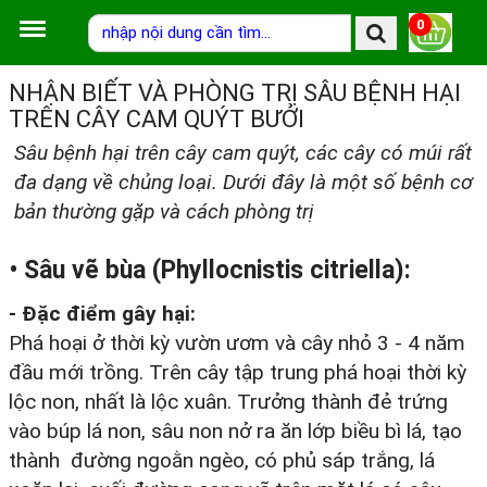
0
NHẬN BIẾT VÀ PHÒNG TRỊ SÂU BỆNH HẠI
TRÊN CÂY CAM QUÝT BƯỞI
Sâu bệnh hại trên cây cam quýt, các cây có múi rất
đa dạng về chủng loại. Dưới đây là một số bệnh cơ
bản thường gặp và cách phòng trị
• Sâu vẽ bùa (Phyllocnistis citriella):
- Đặc điểm gây hại:
Phá hoại ở thời kỳ vườn ươm và cây nhỏ 3 - 4 năm
đầu mới trồng. Trên cây tập trung phá hoại thời kỳ
lộc non, nhất là lộc xuân. Trưởng thành đẻ trứng
vào búp lá non, sâu non nở ra ăn lớp biều bì lá, tạo
thành đường ngoằn ngèo, có phủ sáp trắng, lá