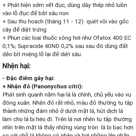
+ Phát hiện sớm vết đục, dùng dây thép nhỏ luồn
vào lỗ đục để bắt sâu non
+ Sau thu hoạch (tháng 11 - 12) quét vôi vào gốc
cây để diệt trứng
+ Phun các loại thuốc xông hơi như Ofatox 400 EC
0,1%; Supracide 40ND 0,2% sau sau đó dùng đất
dẻo bít miệng lỗ lại để diệt sâu.
Nhện hại:
- Đặc điểm gây hại:
+ Nhện đỏ (Panonychus citri):
Phát sinh quanh năm hại lá là chính, chủ yếu vào vụ
đông xuân. Nhện đỏ rất nhỏ, màu đỏ thường tụ tập
thành những đám nhỏ ở dưới mặt lá, hút dịch lá
làm cho lá bị héo đi. Trên lá nơi nhện tụ tập thường
nhìn trên mặt lá thấy những vùng tròn lá bị bạc hơn
so với chỗ lá không có nhện và hơi phồng lên nhăn