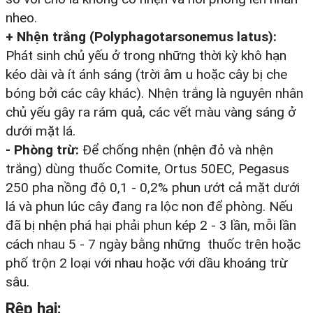
nheo.
+ Nhện trắng (Polyphagotarsonemus latus):
Phát sinh chủ yếu ở trong những thời kỳ khô hạn
kéo dài và ít ánh sáng (trời âm u hoặc cây bị che
bóng bởi các cây khác). Nhện trắng là nguyên nhân
chủ yếu gây ra rám quả, các vết màu vàng sáng ở
dưới mặt lá.
- Phòng trừ:
Để chống nhện (nhện đỏ và nhện
trắng) dùng thuốc Comite, Ortus 50EC, Pegasus
250 pha nồng độ 0,1 - 0,2% phun ướt cả mặt dưới
lá và phun lúc cây đang ra lộc non để phòng. Nếu
đã bị nhện phá hại phải phun kép 2 - 3 lần, mỗi lần
cách nhau 5 - 7 ngày bằng những thuốc trên hoặc
phố trộn 2 loại với nhau hoặc với dầu khoáng trừ
sâu.
Rệp hại: