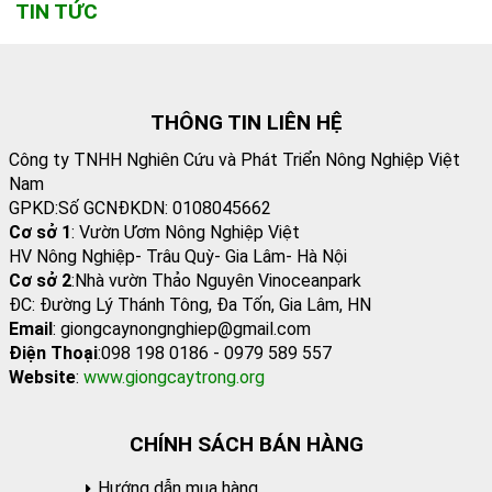
TIN TỨC
THÔNG TIN LIÊN HỆ
Công ty TNHH Nghiên Cứu và Phát Triển Nông Nghiệp Việt
Nam
GPKD:Số GCNĐKDN: 0108045662
Cơ sở 1
: Vườn Ươm Nông Nghiệp Việt
HV Nông Nghiệp- Trâu Quỳ- Gia Lâm- Hà Nội
Cơ sở 2
:Nhà vườn Thảo Nguyên Vinoceanpark
ĐC: Đường Lý Thánh Tông, Đa Tốn, Gia Lâm, HN
Email
: giongcaynongnghiep@gmail.com
Điện Thoại
:098 198 0186 - 0979 589 557
Website
:
www.giongcaytrong.org
CHÍNH SÁCH BÁN HÀNG
Hướng dẫn mua hàng