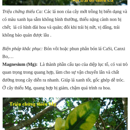
Triệu chứng thiếu Ca:
Các lá non của cây mới trồng bị biến dạng và
có màu xanh lụa sẫm không bình thường, thiếu nặng cành non bị
chết; lá có hình đài hoa và quăn; đôi khi trái bị nứt, vị đắng, trái
không bảo quản được lâu .
Biện pháp khắc phục:
Bón vôi hoặc phun phân bón lá CaSi, Canxi
Bo,…
Magnesium (Mg):
Là thành phần cấu tạo của diệp lục tố, có vai trò
quan trọng trong quang hợp, làm cho sự vận chuyển lân và chất
đường trong cây diễn ra nhanh. Giúp lá xanh tốt, gốc ghép dễ tróc.
Ở cây thiếu Mg, quang hợp bị giảm, chậm quá trình ra hoa.