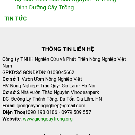
Dinh Dưỡng Cây Trồng
TIN TỨC
THÔNG TIN LIÊN HỆ
Công ty TNHH Nghiên Cứu và Phát Triển Nông Nghiệp Việt
Nam
GPKD:Số GCNĐKDN: 0108045662
Cơ sở 1
: Vườn Ươm Nông Nghiệp Việt
HV Nông Nghiệp- Trâu Quỳ- Gia Lâm- Hà Nội
Cơ sở 2
:Nhà vườn Thảo Nguyên Vinoceanpark
ĐC: Đường Lý Thánh Tông, Đa Tốn, Gia Lâm, HN
Email
: giongcaynongnghiep@gmail.com
Điện Thoại
:098 198 0186 - 0979 589 557
Website
:
www.giongcaytrong.org