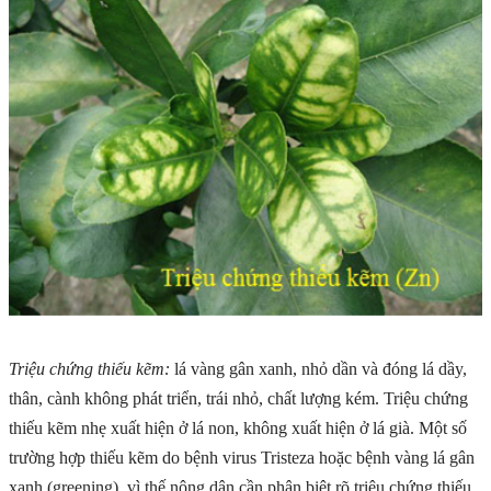
Triệu chứng thiếu kẽm:
lá vàng gân xanh, nhỏ dần và đóng lá dầy,
thân, cành không phát triển, trái nhỏ, chất lượng kém. Triệu chứng
thiếu kẽm nhẹ xuất hiện ở lá non, không xuất hiện ở lá già. Một số
trường hợp thiếu kẽm do bệnh virus Tristeza hoặc bệnh vàng lá gân
xanh (greening), vì thế nông dân cần phân biệt rõ triệu chứng thiếu