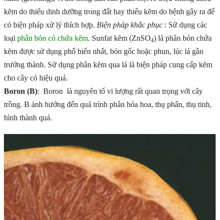
kẽm do thiếu dinh dưỡng trong đất hay thiếu kẽm do bệnh gây ra để
có biện pháp xử lý thích hợp.
Biện pháp khắc phục
: Sử dụng các
loại
phân bón có chứa kẽm
. Sunfat kẽm (ZnSO
) là phân bón chứa
4
kẽm được sử dụng phổ biến nhất, bón gốc hoặc phun, lúc lá gần
trưởng thành. Sử dụng phân kẽm qua lá là biện pháp cung cấp kẽm
cho cây có hiệu quả.
Boron (B)
: Boron là nguyên tố vi lượng rất quan trọng với cây
trồng. B ảnh hưởng đến quá trình phân hóa hoa, thụ phấn, thụ tinh,
hình thành quả.