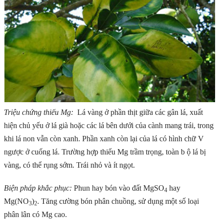
Triệu chứng thiếu Mg:
Lá vàng ở phần thịt giữa các gân lá, xuất
hiện chủ yếu ở lá già hoặc các lá bên dưới của cành mang trái, trong
khi lá non vẫn còn xanh. Phần xanh còn lại của lá có hình chữ V
ngược ở cuống lá. Trường hợp thiếu Mg trầm trọng, toàn b ộ lá bị
vàng, có thể rụng sớm. Trái nhỏ và ít ngọt.
Biện pháp khắc phục:
Phun hay bón vào đất MgSO
hay
4
Mg(NO
)
. Tăng cường bón phân chuồng, sử dụng một số loại
3
2
phân lân có Mg cao.