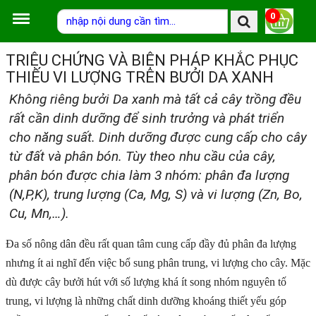
0
TRIỆU CHỨNG VÀ BIỆN PHÁP KHẮC PHỤC
THIẾU VI LƯỢNG TRÊN BƯỞI DA XANH
Không riêng bưởi Da xanh mà tất cả cây trồng đều
rất cần dinh dưỡng để sinh trưởng và phát triển
cho năng suất. Dinh dưỡng được cung cấp cho cây
từ đất và phân bón. Tùy theo nhu cầu của cây,
phân bón được chia làm 3 nhóm: phân đa lượng
(N,P,K), trung lượng (Ca, Mg, S) và vi lượng (Zn, Bo,
Cu, Mn,…).
Đa số nông dân đều rất quan tâm cung cấp đầy đủ phân đa lượng
nhưng ít ai nghĩ đến việc bổ sung phân trung, vi lượng cho cây. Mặc
dù được cây bưởi hút với số lượng khá ít song nhóm nguyên tố
trung, vi lượng là những chất dinh dưỡng khoáng thiết yếu góp