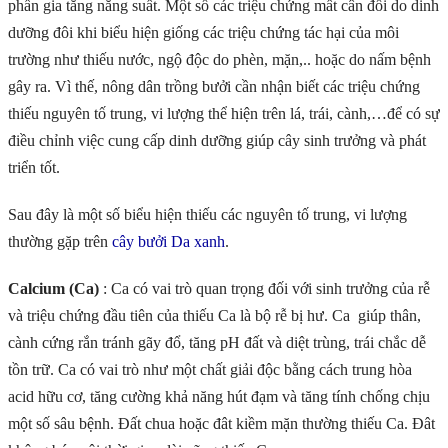
phần gia tăng năng suất. Một số các triệu chứng mất cân đối do dinh
dưỡng đôi khi biểu hiện giống các triệu chứng tác hại của môi
trường như thiếu nước, ngộ độc do phèn, mặn,.. hoặc do nấm bệnh
gây ra. Vì thế, nông dân trồng bưởi cần nhận biết các triệu chứng
thiếu nguyên tố trung, vi lượng thể hiện trên lá, trái, cành,…để có sự
điều chỉnh việc cung cấp dinh dưỡng giúp cây sinh trưởng và phát
triển tốt.
Sau đây là một số biểu hiện thiếu các nguyên tố trung, vi lượng
thường gặp trên
cây bưởi Da xanh
.
Calcium (Ca)
: Ca có vai trò quan trọng đối với sinh trưởng của rễ
và triệu chứng đầu tiên của thiếu Ca là bộ rễ bị hư. Ca giúp thân,
cành cứng rắn tránh gãy đổ, tăng pH đất và diệt trùng, trái chắc dễ
tồn trữ. Ca có vai trò như một chất giải độc bằng cách trung hòa
acid hữu cơ, tăng cường khả năng hút đạm và tăng tính chống chịu
một số sâu bệnh. Đất chua hoặc đât kiềm mặn thường thiếu Ca. Đât