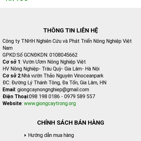
THÔNG TIN LIÊN HỆ
Công ty TNHH Nghiên Cứu và Phát Triển Nông Nghiệp Việt
Nam
GPKD:Số GCNĐKDN: 0108045662
Cơ sở 1
: Vườn Ươm Nông Nghiệp Việt
HV Nông Nghiệp- Trâu Quỳ- Gia Lâm- Hà Nội
Cơ sở 2
:Nhà vườn Thảo Nguyên Vinoceanpark
ĐC: Đường Lý Thánh Tông, Đa Tốn, Gia Lâm, HN
Email
: giongcaynongnghiep@gmail.com
Điện Thoại
:098 198 0186 - 0979 589 557
Website
:
www.giongcaytrong.org
CHÍNH SÁCH BÁN HÀNG
Hướng dẫn mua hàng