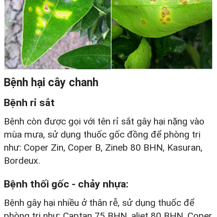
Bệnh hại cây chanh
Bệnh rỉ sắt
Bệnh còn được gọi với tên rỉ sắt gây hại nặng vào
mùa mưa, sử dụng thuốc gốc đồng để phòng trị
như: Coper Zin, Coper B, Zineb 80 BHN, Kasuran,
Bordeux.
Bệnh thối gốc - chảy nhựa:
Bệnh gây hại nhiều ở thân rễ, sử dụng thuốc để
phòng trị như: Captan 75 BHN, aliet 80 BHN, Coper