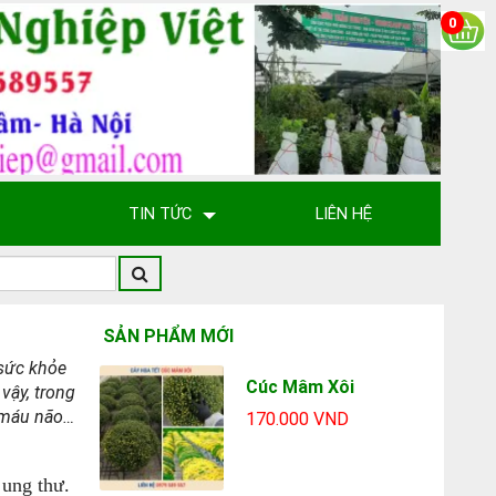
0
TIN TỨC
LIÊN HỆ
SẢN PHẨM MỚI
 sức khỏe
Cúc Mâm Xôi
vậy, trong
h máu não…
170.000 VND
 ung thư.