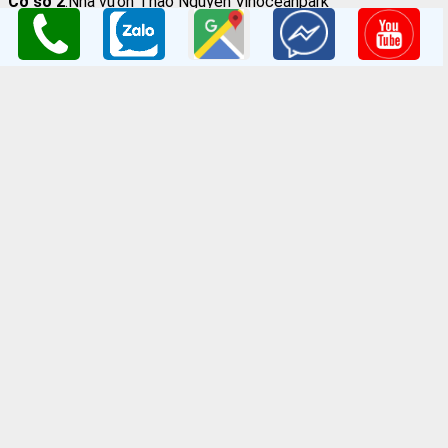
Cơ sở 2
:Nhà vườn Thảo Nguyên Vinoceanpark
ĐC: Đường Lý Thánh Tông, Đa Tốn, Gia Lâm, HN
Email
: giongcaynongnghiep@gmail.com
Điện Thoại
:098 198 0186 - 0979 589 557
Website
:
www.giongcaytrong.org
CHÍNH SÁCH BÁN HÀNG
Hướng dẫn mua hàng
Thanh Toán Và Vận Chuyển
Chính sách đổi trả
Chính sách bảo mật thông tin