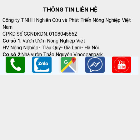
THÔNG TIN LIÊN HỆ
Công ty TNHH Nghiên Cứu và Phát Triển Nông Nghiệp Việt
Nam
GPKD:Số GCNĐKDN: 0108045662
Cơ sở 1
: Vườn Ươm Nông Nghiệp Việt
HV Nông Nghiệp- Trâu Quỳ- Gia Lâm- Hà Nội
Cơ sở 2
:Nhà vườn Thảo Nguyên Vinoceanpark
ĐC: Đường Lý Thánh Tông, Đa Tốn, Gia Lâm, HN
Email
: giongcaynongnghiep@gmail.com
Điện Thoại
:098 198 0186 - 0979 589 557
Website
:
www.giongcaytrong.org
CHÍNH SÁCH BÁN HÀNG
Hướng dẫn mua hàng
Thanh Toán Và Vận Chuyển
Chính sách đổi trả