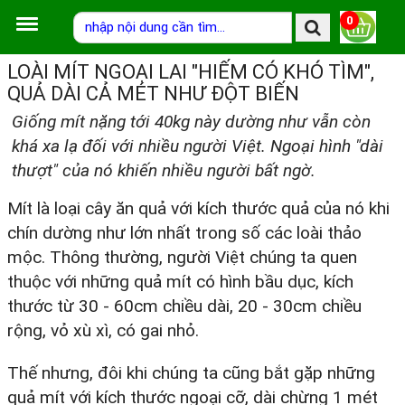
0
LOÀI MÍT NGOẠI LAI "HIẾM CÓ KHÓ TÌM",
QUẢ DÀI CẢ MÉT NHƯ ĐỘT BIẾN
Giống mít nặng tới 40kg này dường như vẫn còn
khá xa lạ đối với nhiều người Việt. Ngoại hình "dài
thượt" của nó khiến nhiều người bất ngờ.
Mít là loại cây ăn quả với kích thước quả của nó khi
chín dường như lớn nhất trong số các loài thảo
mộc. Thông thường, người Việt chúng ta quen
thuộc với những quả mít có hình bầu dục, kích
thước từ 30 - 60cm chiều dài, 20 - 30cm chiều
rộng, vỏ xù xì, có gai nhỏ.
Thế nhưng, đôi khi chúng ta cũng bắt gặp những
quả mít với kích thước ngoại cỡ, dài chừng 1 mét