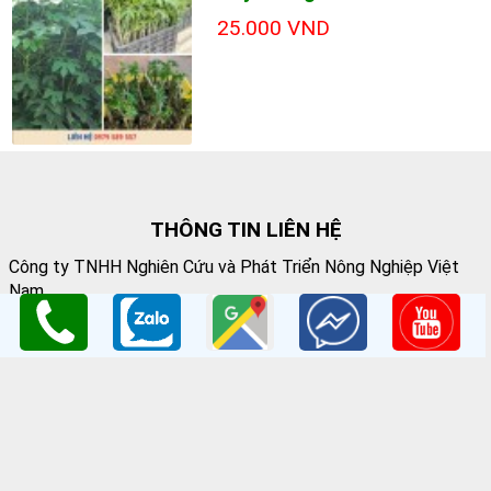
25.000 VND
THÔNG TIN LIÊN HỆ
Công ty TNHH Nghiên Cứu và Phát Triển Nông Nghiệp Việt
Nam
GPKD:Số GCNĐKDN: 0108045662
Cơ sở 1
: Vườn Ươm Nông Nghiệp Việt
HV Nông Nghiệp- Trâu Quỳ- Gia Lâm- Hà Nội
Cơ sở 2
:Nhà vườn Thảo Nguyên Vinoceanpark
ĐC: Đường Lý Thánh Tông, Đa Tốn, Gia Lâm, HN
Email
: giongcaynongnghiep@gmail.com
Điện Thoại
:098 198 0186 - 0979 589 557
Website
:
www.giongcaytrong.org