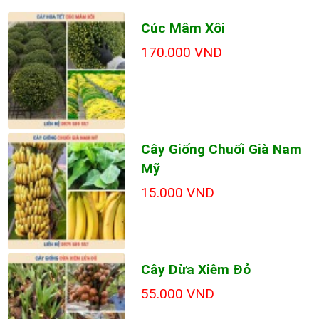
Cúc Mâm Xôi
170.000 VND
Cây Giống Chuối Già Nam
Mỹ
15.000 VND
Cây Dừa Xiêm Đỏ
55.000 VND