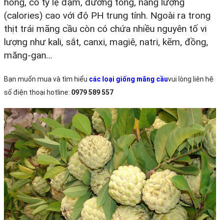
hồng, có tỷ lệ đạm, đường tổng, năng lượng
(calories) cao với độ PH trung tính. Ngoài ra trong
thịt trái mãng cầu còn có chứa nhiều nguyên tố vi
lượng như kali, sắt, canxi, magiê, natri, kẽm, đồng,
măng-gan…
Bạn muốn mua và tìm hiểu
các loại giống mãng cầu
vui lòng liên hệ
số điện thoại hotline:
0979 589 557