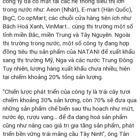
công ty đã có mặt tại các hệ thống siêu thị lớn
trong nước như: Aeon (Nhật), E-mart (Hàn Quốc),
BigC, Co.opMart; các chuỗi cửa hàng tiện ích như
Bách Hoá Xanh, VinMart… cùng thị trường một số
tỉnh miền Bắc, miền Trung và Tây Nguyên. Ngoài
thị trường trong nước, một số công ty đang hợp
đồng tiêu thụ sản phẩm của NATANI để xuất khẩu
sang thị trường Mỹ, Nga và các nước Trung Đông.
Tuy nhiên, lượng hàng xuất khẩu chưa nhiều, hiện
tại chiếm khoảng 20% tổng sản lượng.
“Chiến lược phát triển của công ty là trái cây tươi
chiếm khoảng 30% sản lượng, còn 70% sẽ đưa qua
những sản phẩm chế biến sau thu hoạch như mứt,
nước ép, rượu vang… để đa dạng hoá sản phẩm
cũng như nâng cao giá trị gia tăng sản phẩm, phát
triển bền vững trái mãng cầu Tây Ninh”, ông Tân