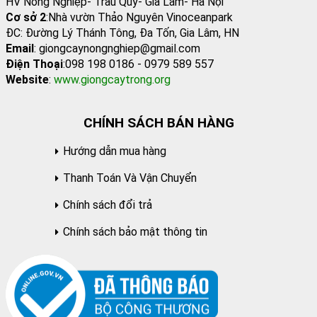
HV Nông Nghiệp- Trâu Quỳ- Gia Lâm- Hà Nội
Cơ sở 2
:Nhà vườn Thảo Nguyên Vinoceanpark
ĐC: Đường Lý Thánh Tông, Đa Tốn, Gia Lâm, HN
Email
: giongcaynongnghiep@gmail.com
Điện Thoại
:098 198 0186 - 0979 589 557
Website
:
www.giongcaytrong.org
CHÍNH SÁCH BÁN HÀNG
Hướng dẫn mua hàng
Thanh Toán Và Vận Chuyển
Chính sách đổi trả
Chính sách bảo mật thông tin