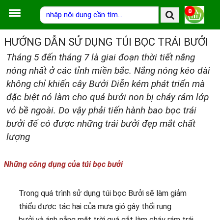
0
HƯỚNG DẪN SỬ DỤNG TÚI BỌC TRÁI BƯỞI
Tháng 5 đến tháng 7 là giai đoạn thời tiết nắng
nóng nhất ở các tỉnh miền bắc. Nắng nóng kéo dài
không chỉ khiến cây Bưởi Diễn kém phát triển mà
đặc biệt nó làm cho quả bưởi non bị cháy rám lớp
vỏ bề ngoài. Do vậy phải tiến hành bao bọc trái
bưởi để có được những trái bưởi đẹp mắt chất
lượng
Những công dụng của túi bọc bưởi
Trong quá trình sử dụng túi bọc Bưởi sẽ làm giảm
thiểu được tác hại của mưa gió gây thối rụng
bưởi và ánh nắng mặt trời quá gắt làm cháy rám trái