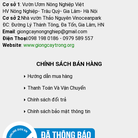
Cơ sở 1
: Vườn Ươm Nông Nghiệp Việt
HV Nông Nghiệp- Trâu Quỳ- Gia Lâm- Hà Nội
Cơ sở 2
:Nhà vườn Thảo Nguyên Vinoceanpark
ĐC: Đường Lý Thánh Tông, Đa Tốn, Gia Lâm, HN
Email
: giongcaynongnghiep@gmail.com
Điện Thoại
:098 198 0186 - 0979 589 557
Website
:
www.giongcaytrong.org
CHÍNH SÁCH BÁN HÀNG
Hướng dẫn mua hàng
Thanh Toán Và Vận Chuyển
Chính sách đổi trả
Chính sách bảo mật thông tin