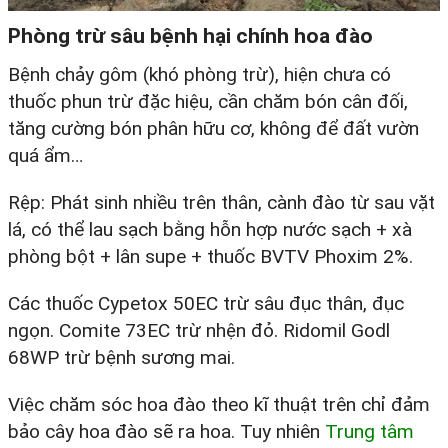
Phòng trừ sâu bệnh hại chính hoa đào
Bệnh chảy gôm (khó phòng trừ), hiện chưa có
thuốc phun trừ đặc hiệu, cần chăm bón cân đối,
tăng cường bón phân hữu cơ, không để đất vườn
quá ẩm…
Rệp: Phát sinh nhiều trên thân, cành đào từ sau vặt
lá, có thể lau sạch bằng hỗn hợp nước sạch + xà
phòng bột + lân supe + thuốc BVTV Phoxim 2%.
Các thuốc Cypetox 50EC trừ sâu đục thân, đục
ngọn. Comite 73EC trừ nhện đỏ. Ridomil Godl
68WP trừ bệnh sương mai.
Việc chăm sóc hoa đào theo kĩ thuật trên chỉ đảm
bảo cây hoa đào sẽ ra hoa. Tuy nhiên
Trung tâm