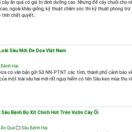
ại cây ăn quả có giá trị dinh dưỡng cao. Nhưng để cây chuối cho 
cao, ngoài khâu giống, kỹ thuật chăm sóc thì kỹ thuật phòng trừ
 tính chất quyết...
 Loài Sâu Mới Đe Dọa Việt Nam
 Bệnh Hại
ừa có văn bản gửi Sở NN-PTNT các tỉnh, thành phố cảnh báo v
của một loài sâu hại mới rất nguy hiểm có tên Sâu keo mùa thu 
 Sâu Bệnh Bọ Xít Chích Hút Trên Vườn Cây Ổi
 Ăn Quả
Sâu Bệnh Hại