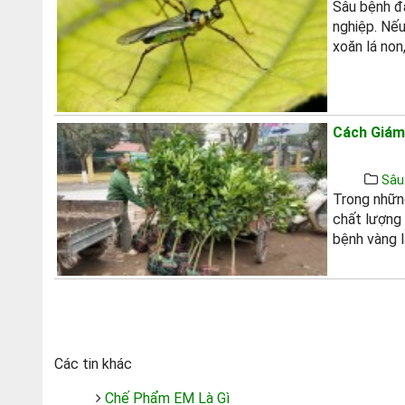
Sâu bệnh đặ
nghiệp. Nếu
xoăn lá non,
Cách Giám
Sâu
Trong những
chất lượng 
bệnh vàng l
Các tin khác
Chế Phẩm EM Là Gì