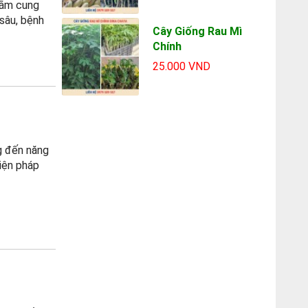
nhằm cung
 sâu, bệnh
Cây Giống Rau Mì
Chính
25.000 VND
g đến năng
biện pháp