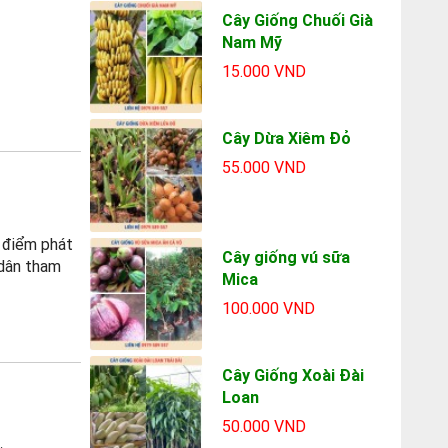
Cây Giống Chuối Già
Nam Mỹ
15.000 VND
Cây Dừa Xiêm Đỏ
55.000 VND
c điểm phát
Cây giống vú sữa
 dân tham
Mica
100.000 VND
Cây Giống Xoài Đài
Loan
50.000 VND