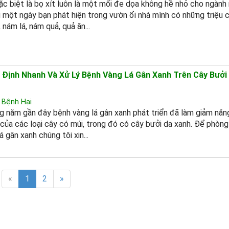
c biệt là bọ xít luôn là một mối đe dọa không hề nhỏ cho ngành
 một ngày bạn phát hiện trong vườn ổi nhà mình có những triệu 
 nám lá, nám quả, quả ăn...
 Định Nhanh Và Xử Lý Bệnh Vàng Lá Gân Xanh Trên Cây Bưởi
 Bệnh Hại
 năm gần đây bệnh vàng lá gân xanh phát triển đã làm giảm năn
của các loại cây có múi, trong đó có cây bưởi da xanh. Để phòng
á gân xanh chúng tôi xin...
«
1
2
»