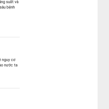
năng suất và
 sâu bệnh
ề nguy cơ
vào nước ta