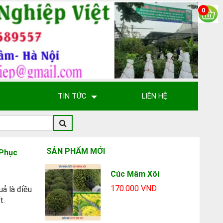
0
TIN TỨC
LIÊN HỆ
SẢN PHẨM MỚI
 Phục
Cúc Mâm Xôi
170.000 VND
uả là điều
t.