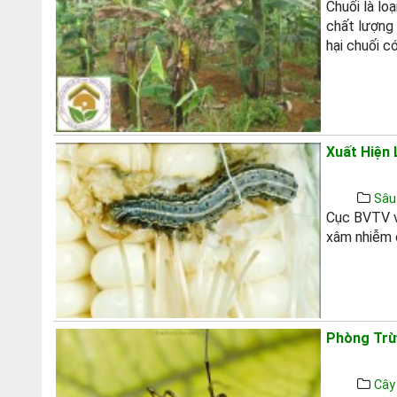
Chuối là lo
chất lượng 
hại chuối có
Xuất Hiện
Sâu
Cục BVTV v
xâm nhiễm 
Phòng Trừ
Cây