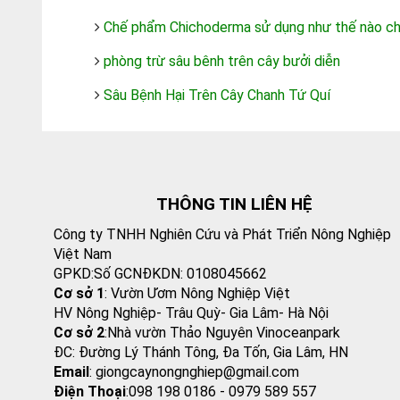
Chế phẩm Chichoderma sử dụng như thế nào ch
phòng trừ sâu bênh trên cây bưởi diễn
Sâu Bệnh Hại Trên Cây Chanh Tứ Quí
THÔNG TIN LIÊN HỆ
Công ty TNHH Nghiên Cứu và Phát Triển Nông Nghiệp
Việt Nam
GPKD:Số GCNĐKDN: 0108045662
Cơ sở 1
: Vườn Ươm Nông Nghiệp Việt
HV Nông Nghiệp- Trâu Quỳ- Gia Lâm- Hà Nội
Cơ sở 2
:Nhà vườn Thảo Nguyên Vinoceanpark
ĐC: Đường Lý Thánh Tông, Đa Tốn, Gia Lâm, HN
Email
: giongcaynongnghiep@gmail.com
Điện Thoại
:098 198 0186 - 0979 589 557