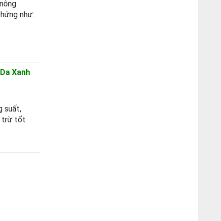
 nông
chứng như:
 Da Xanh
g suất,
 trừ tốt