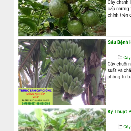
Cây chanh l
cấp những t
chính trên 
Sâu Bệnh 
Cây
Cây chuối n
suất và chấ
phòng trị tr
Kỹ Thuật 
Cây