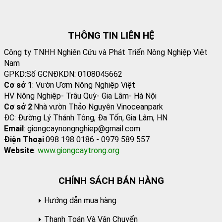
THÔNG TIN LIÊN HỆ
Công ty TNHH Nghiên Cứu và Phát Triển Nông Nghiệp Việt
Nam
GPKD:Số GCNĐKDN: 0108045662
Cơ sở 1
: Vườn Ươm Nông Nghiệp Việt
HV Nông Nghiệp- Trâu Quỳ- Gia Lâm- Hà Nội
Cơ sở 2
:Nhà vườn Thảo Nguyên Vinoceanpark
ĐC: Đường Lý Thánh Tông, Đa Tốn, Gia Lâm, HN
Email
: giongcaynongnghiep@gmail.com
Điện Thoại
:098 198 0186 - 0979 589 557
Website
:
www.giongcaytrong.org
CHÍNH SÁCH BÁN HÀNG
Hướng dẫn mua hàng
Thanh Toán Và Vận Chuyển