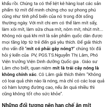
khẩu rồi. Chúng ta có thể liệt kê hàng loạt các sản
phẩm từ mít để minh chứng cho sự phong phú
cũng như tính phổ biến của nó trong đời sống
thường ngày. Với mít chị em có thể làm mít sấy,
làm xôi mít, làm sữa chua mít, nôm mít, nhút mít....
Không nói quá khi mít là sản phẩm quốc dân được
mọi tầng lớp từ trẻ đến giá yêu thích. Để giải thích
cho vấn đề "
mít có phải gây nóng?
" chúng tôi đã
hỏi ý kiến của PV, PGS.TS.Nguyễn Thị Lâm, Phó
Viện trưởng Viện Dinh dưỡng Quốc gia . Giáo sư
Lâm cho biết, quan niệm
mít là trái cây nóng là
không chính xác
. Cô Lâm giải thích thêm “Không
có loại quả chín nào là nóng, mà chỉ có các loại quả
có hàm lượng đường cao, nếu ăn quá nhiều thì
cũng không tốt cho sức khỏe".
Những đối tượng nên hạn chế ăn mít