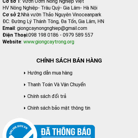
Cơ sở 1
: Vườn Ươm Nông Nghiệp Việt
HV Nông Nghiệp- Trâu Quỳ- Gia Lâm- Hà Nội
Cơ sở 2
:Nhà vườn Thảo Nguyên Vinoceanpark
ĐC: Đường Lý Thánh Tông, Đa Tốn, Gia Lâm, HN
Email
: giongcaynongnghiep@gmail.com
Điện Thoại
:098 198 0186 - 0979 589 557
Website
:
www.giongcaytrong.org
CHÍNH SÁCH BÁN HÀNG
Hướng dẫn mua hàng
Thanh Toán Và Vận Chuyển
Chính sách đổi trả
Chính sách bảo mật thông tin